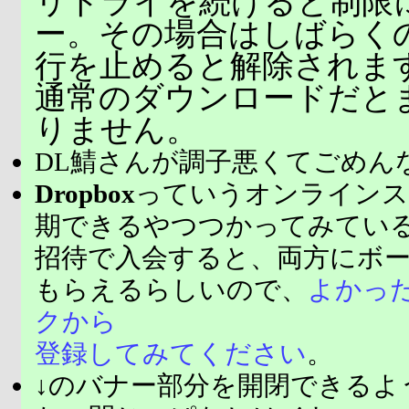
リトライを続けると制限
ー。その場合はしばらく
行を止めると解除されま
通常のダウンロードだと
りません。
DL鯖さんが調子悪くてごめん
Dropbox
っていうオンラインス
期できるやつつかってみてい
招待で入会すると、両方にボ
もらえるらしいので、
よかっ
クから
登録してみてください
。
↓のバナー部分を開閉できるよ