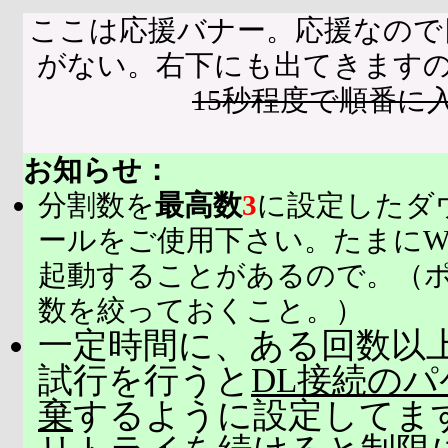
ここは応援バナー。応援なので
がない。右下にも出てきます
15秒程度で順番に
お知らせ：
分割数を
最高数
3
に設定したダ
ールをご使用下さい。たまにW
起動することがあるので。（
数を絞っておくこと。）
一定時間に、ある回数以上
試行を行うと
DL接続の
棄
するように設定してま