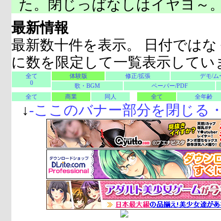
た。閉じっぱなしはイヤヨ～
最新情報
最新数十件を表示。 日付ではな
に数を限定して一覧表示してい
全て
体験版
修正/拡張
デモ/ム
0
歌・BGM
ペーパー/PDF
全て
商業
同人
全て
全年齢
↓
-
ここのバナー部分を閉じる