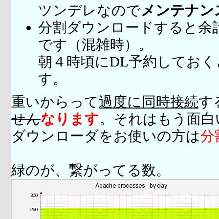
ツンデレなので
メンテナン
分割ダウンロードすると余
です（混雑時）。
朝４時頃にDL予約してお
す。
重いからって
過度に同時接続
す
せん
なります
。それはもう面白
ダウンローダをお使いの方は
分
緑のが、繋がってる数。