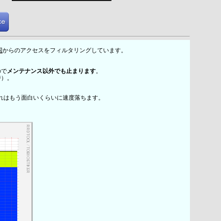
国
からのアクセスをフィルタリングしています。
ので
メンテナンス以外でも止まります
。
時）。
れはもう面白いくらいに速度落ちます。