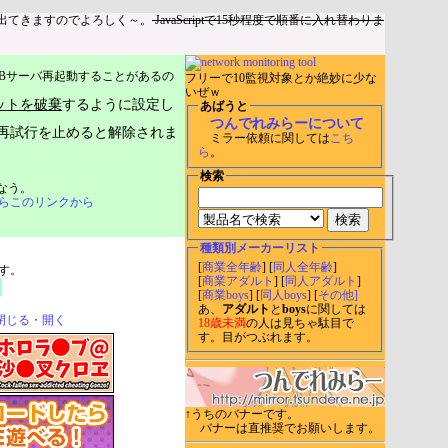
出てきますのでよろしく～。
JavaScriptで15秒程度で順番に入れ替わりま
Bサーバ再起動することがあるの
フリーで10監視対象とか絶妙に少な
いぜｗ
ットを破棄
するように設定し
あばうと
つんでれみらーについて
再試行を止めると解除されま
ミラー依頼に関しては
こち
ら
。
検索
なう。
らこのリンクから
種類別メーカーリスト
[
商業全年齢
] [
同人全年齢
]
す。
[
商業アダルト
] [
同人アダルト
]
[
商業boys
] [
同人boys
] [
その他]
あ、
アダルト
と
boys
に関しては
閉じる・開く
18歳未満
の人は見ちゃ駄目で
す。目がつぶれます。
↑うちのバナーです。
バナーは直推奨でお願いします。