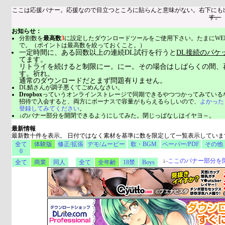
ここは応援バナー。応援なので目立つところに貼らんと意味がない。右下にも
す。
お知らせ：
分割数を
最高数
3
に設定したダウンロードツールをご使用下さい。たまにWE
で。（ポイントは最高数を絞っておくこと。）
一定時間に、ある回数以上の連続DL試行を行うと
DL接続のパケ
てます。
リトライを続けると制限にー。にー。その場合はしばらくの間、
す。祈れ。
通常のダウンロードだとまず問題有りません。
DL鯖さんが調子悪くてごめんなさい。
Dropbox
っていうオンラインストレージで同期できるやつつかってみている
招待で入会すると、両方にボーナスで容量がもらえるらしいので、
よかった
登録してみてください
。
↓のバナー部分を開閉できるようにしてみた。閉じっぱなしはイヤヨ～。
最新情報
最新数十件を表示。 日付ではなく素材を基準に数を限定して一覧表示していま
全て
体験版
修正/拡張
デモ/ムービー
歌・BGM
ペーパー/PDF
その他
0
↓
-
ここのバナー部分を
全て
商業
同人
全て
全年齢
18禁
Boys