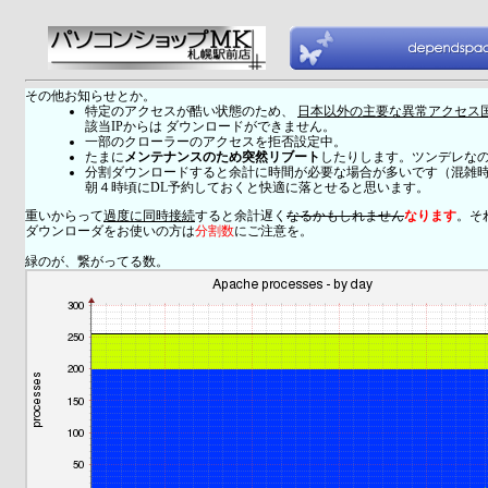
その他お知らせとか。
特定のアクセスが酷い状態のため、
日本以外の主要な異常アクセス
該当IPからは ダウンロードができません。
一部のクローラーのアクセスを拒否設定中。
たまに
メンテナンスのため突然リブート
したりします。ツンデレな
分割ダウンロードすると余計に時間が必要な場合が多いです（混雑
朝４時頃にDL予約しておくと快適に落とせると思います。
重いからって
過度に同時接続
すると余計遅く
なるかもしれません
なります
。そ
ダウンローダをお使いの方は
分割数
にご注意を。
緑のが、繋がってる数。