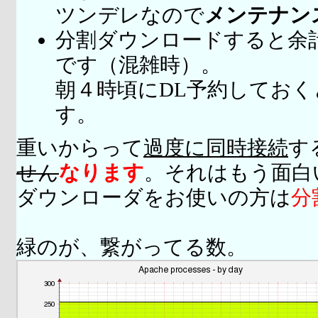
ツンデレなので
メンテナン
分割ダウンロードすると余
です（混雑時）。
朝４時頃にDL予約してお
す。
重いからって
過度に同時接続
す
せん
なります
。それはもう面白
ダウンローダをお使いの方は
分
緑のが、繋がってる数。