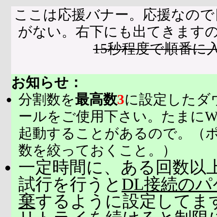
ここは応援バナー。応援なので
がない。右下にも出てきます
15秒程度で順番に
お知らせ：
分割数を
最高数
3
に設定したダ
ールをご使用下さい。たまにW
起動することがあるので。（
数を絞っておくこと。）
一定時間に、ある回数以上
試行を行うと
DL接続の
棄
するように設定してま