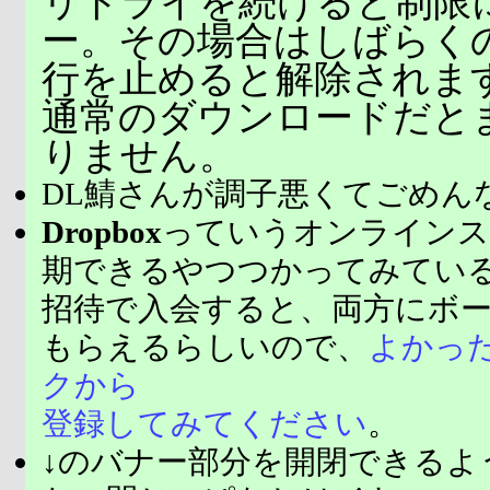
リトライを続けると制限
ー。その場合はしばらく
行を止めると解除されま
通常のダウンロードだと
りません。
DL鯖さんが調子悪くてごめん
Dropbox
っていうオンラインス
期できるやつつかってみてい
招待で入会すると、両方にボ
もらえるらしいので、
よかっ
クから
登録してみてください
。
↓のバナー部分を開閉できるよ