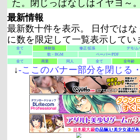
た。閉じっぱなしはイヤヨ～
最新情報
最新数十件を表示。 日付ではな
に数を限定して一覧表示してい
全て
体験版
修正/拡張
デモ/ム
0
歌・BGM
ペーパー/PDF
全て
商業
同人
全て
全年齢
↓
-
ここのバナー部分を閉じる