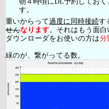
朝４時頃にDL予約してお
す。
重いからって
過度に同時接続
す
せん
なります
。それはもう面白
ダウンローダをお使いの方は
分
緑のが、繋がってる数。