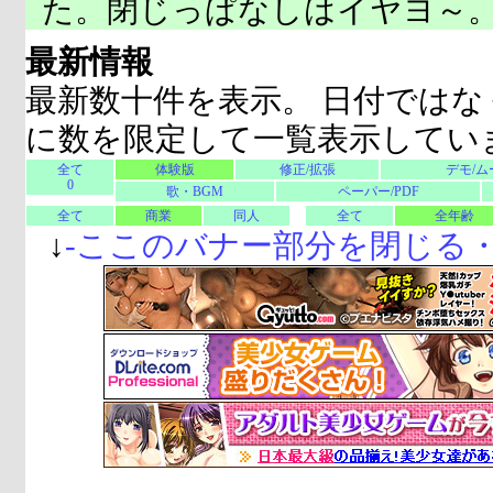
た。閉じっぱなしはイヤヨ～
最新情報
最新数十件を表示。 日付ではな
に数を限定して一覧表示してい
全て
体験版
修正/拡張
デモ/ム
0
歌・BGM
ペーパー/PDF
全て
商業
同人
全て
全年齢
↓
-
ここのバナー部分を閉じる