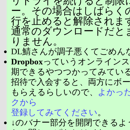
リトライを続けると制限
ー。その場合はしばらく
行を止めると解除されま
通常のダウンロードだと
りません。
DL鯖さんが調子悪くてごめん
Dropbox
っていうオンラインス
期できるやつつかってみてい
招待で入会すると、両方にボ
もらえるらしいので、
よかっ
クから
登録してみてください
。
↓のバナー部分を開閉できるよ