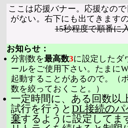
ここは応援バナー。応援なので
がない。右下にも出てきます
15秒程度で順番に
お知らせ：
分割数を
最高数
3
に設定したダ
ールをご使用下さい。たまにW
起動することがあるので。（
数を絞っておくこと。）
一定時間に、ある回数以上
試行を行うと
DL接続の
棄
するように設定してま