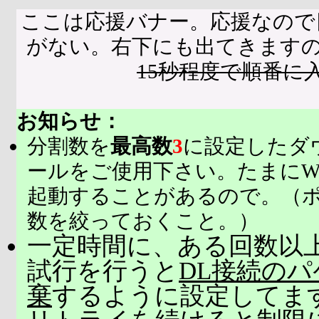
ここは応援バナー。応援なので
がない。右下にも出てきます
15秒程度で順番に
お知らせ：
分割数を
最高数
3
に設定したダ
ールをご使用下さい。たまにW
起動することがあるので。（
数を絞っておくこと。）
一定時間に、ある回数以上
試行を行うと
DL接続の
棄
するように設定してま