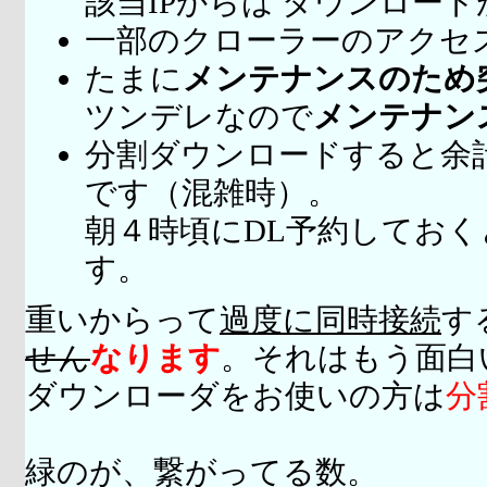
該当IPからは ダウンロー
一部のクローラーのアクセ
たまに
メンテナンスのため
ツンデレなので
メンテナン
分割ダウンロードすると余
です（混雑時）。
朝４時頃にDL予約してお
す。
重いからって
過度に同時接続
す
せん
なります
。それはもう面白
ダウンローダをお使いの方は
分
緑のが、繋がってる数。