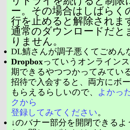
リトライを続けると制限
ー。その場合はしばらく
行を止めると解除されま
通常のダウンロードだと
りません。
DL鯖さんが調子悪くてごめん
Dropbox
っていうオンラインス
期できるやつつかってみてい
招待で入会すると、両方にボ
もらえるらしいので、
よかっ
クから
登録してみてください
。
↓のバナー部分を開閉できるよ