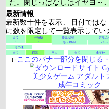
た。閉じっぱなしはイヤヨ～
最新情報
最新数十件を表示。 日付ではな
に数を限定して一覧表示してい
全て
体験版
修正/拡張
デモ/ム
2
2
歌・BGM
ペーパ
その他
全て
商業
同人
全て
全年齢
↓
-
ここのバナー部分を閉じる