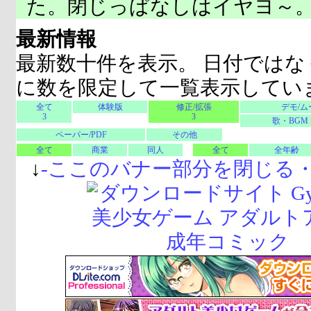
た。閉じっぱなしはイヤヨ～
最新情報
最新数十件を表示。 日付ではな
に数を限定して一覧表示してい
全て
体験版
修正/拡張
デモ/ム
3
3
歌・BGM
ペーパー/PDF
その他
全て
商業
同人
全て
全年齢
↓
-
ここのバナー部分を閉じる