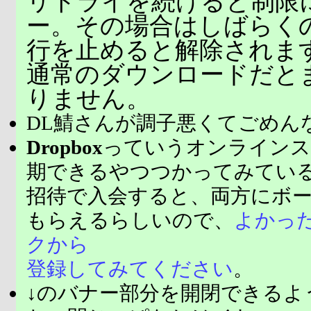
リトライを続けると制限
ー。その場合はしばらく
行を止めると解除されま
通常のダウンロードだと
りません。
DL鯖さんが調子悪くてごめん
Dropbox
っていうオンラインス
期できるやつつかってみてい
招待で入会すると、両方にボ
もらえるらしいので、
よかっ
クから
登録してみてください
。
↓のバナー部分を開閉できるよ