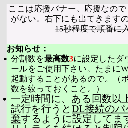
ここは応援バナー。応援なので
がない。右下にも出てきます
15秒程度で順番に
お知らせ：
分割数を
最高数
3
に設定したダ
ールをご使用下さい。たまにW
起動することがあるので。（
数を絞っておくこと。）
一定時間に、ある回数以上
試行を行うと
DL接続の
棄
するように設定してま