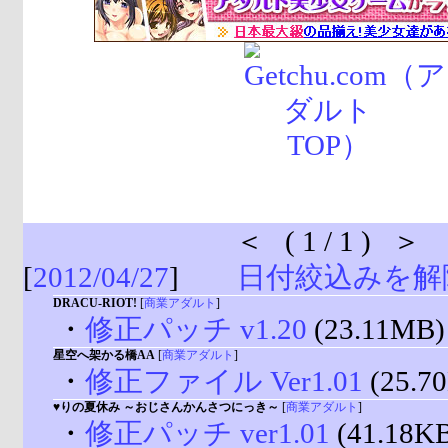
＜ ( 1 / 1 ) ＞
[
2012/04/27
]
日付絞込みを解
DRACU-RIOT!
[
商業アダルト
]
・
修正パッチ v1.20
(23.11MB)
星空へ架かる橋AA
[
商業アダルト
]
・
修正ファイル Ver1.01
(25.7
♥りの夏休み ～おじさんかんさつにっき～
[
商業アダルト
]
・
修正パッチ ver1.01
(41.18K