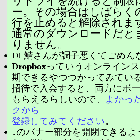
リトライを続けると制限
ー。その場合はしばらく
行を止めると解除されま
通常のダウンロードだと
りません。
DL鯖さんが調子悪くてごめん
Dropbox
っていうオンラインス
期できるやつつかってみてい
招待で入会すると、両方にボ
もらえるらしいので、
よかっ
クから
登録してみてください
。
↓のバナー部分を開閉できるよ