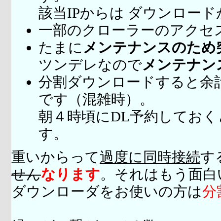
該当IPからは ダウンロー
一部のクローラーのアクセ
たまに
メンテナンスのため
ツンデレなので
メンテナン
分割ダウンロードすると余
です（混雑時）。
朝４時頃にDL予約してお
す。
重いからって
過度に同時接続
す
せん
なります
。それはもう面白
ダウンローダをお使いの方は
分