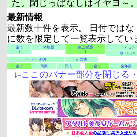
た。閉じっぱなしはイヤヨ～
最新情報
最新数十件を表示。 日付ではな
に数を限定して一覧表示してい
全て
体験版
修正/拡張
デモ/ム
1
1
歌・BGM
ペーパー/PDF
その他
全て
商業
同人
全て
全年齢
↓
-
ここのバナー部分を閉じる