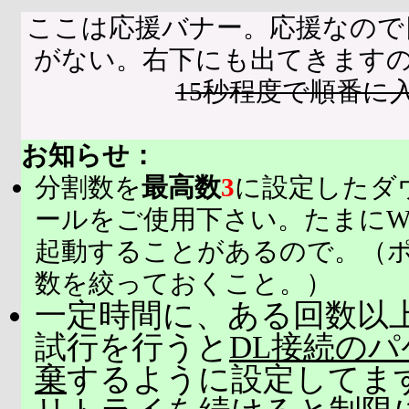
ここは応援バナー。応援なので
がない。右下にも出てきます
15秒程度で順番に
お知らせ：
分割数を
最高数
3
に設定したダ
ールをご使用下さい。たまにW
起動することがあるので。（
数を絞っておくこと。）
一定時間に、ある回数以上
試行を行うと
DL接続の
棄
するように設定してま