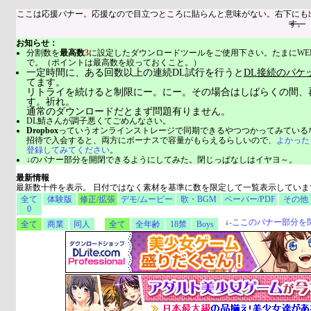
ここは応援バナー。応援なので目立つところに貼らんと意味がない。右下にも
す。
お知らせ：
分割数を
最高数
3
に設定したダウンロードツールをご使用下さい。たまにWE
で。（ポイントは最高数を絞っておくこと。）
一定時間に、ある回数以上の連続DL試行を行うと
DL接続のパケ
てます。
リトライを続けると制限にー。にー。その場合はしばらくの間、
す。祈れ。
通常のダウンロードだとまず問題有りません。
DL鯖さんが調子悪くてごめんなさい。
Dropbox
っていうオンラインストレージで同期できるやつつかってみている
招待で入会すると、両方にボーナスで容量がもらえるらしいので、
よかった
登録してみてください
。
↓のバナー部分を開閉できるようにしてみた。閉じっぱなしはイヤヨ～。
最新情報
最新数十件を表示。 日付ではなく素材を基準に数を限定して一覧表示していま
全て
体験版
修正/拡張
デモ/ムービー
歌・BGM
ペーパー/PDF
その他
0
↓
-
ここのバナー部分を
全て
商業
同人
全て
全年齢
18禁
Boys