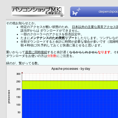
その他お知らせとか。
特定のアクセスが酷い状態のため、
日本以外の主要な異常アクセス
該当IPからは ダウンロードができません。
一部のクローラーのアクセスを拒否設定中。
たまに
メンテナンスのため突然リブート
したりします。ツンデレな
分割ダウンロードすると余計に時間が必要な場合が多いです（混雑
朝４時頃にDL予約しておくと快適に落とせると思います。
重いからって
過度に同時接続
すると余計遅く
なるかもしれません
なります
。そ
ダウンローダをお使いの方は
分割数
にご注意を。
緑のが、繋がってる数。