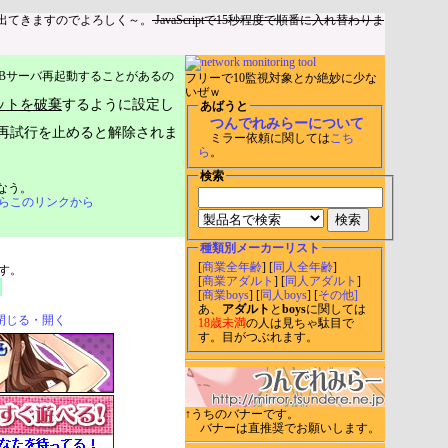
出てきますのでよろしく～。
JavaScriptで15秒程度で順番に入れ替わりま
Bサーバ再起動することがあるの
フリーで10監視対象とか絶妙に少な
いぜｗ
ットを破棄
するように設定し
あばうと
つんでれみらーについて
再試行を止めると解除されま
ミラー依頼に関しては
こち
ら
。
検索
なう。
らこのリンクから
種類別メーカーリスト
[
商業全年齢
] [
同人全年齢
]
す。
[
商業アダルト
] [
同人アダルト
]
[
商業boys
] [
同人boys
] [
その他]
あ、
アダルト
と
boys
に関しては
閉じる・開く
18歳未満
の人は見ちゃ駄目で
す。目がつぶれます。
↑うちのバナーです。
バナーは直推奨でお願いします。