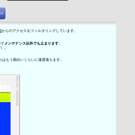
国
からのアクセスをフィルタリングしています。
ので
メンテナンス以外でも止まります
。
時）。
れはもう面白いくらいに速度落ちます。