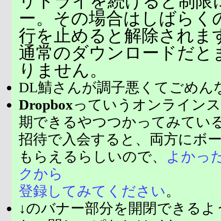
リトライを続けると制限
ー。その場合はしばらく
行を止めると解除されま
通常のダウンロードだと
りません。
DL鯖さんが調子悪くてごめん
Dropbox
っていうオンラインス
期できるやつつかってみてい
招待で入会すると、両方にボ
もらえるらしいので、
よかっ
クから
登録してみてください
。
↓のバナー部分を開閉できるよ