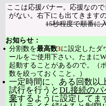
ここは応援バナー。応援なので
がない。右下にも出てきます
15秒程度で順番に
お知らせ：
分割数を
最高数
3
に設定したダ
ールをご使用下さい。たまにW
起動することがあるので。（
数を絞っておくこと。）
一定時間に、ある回数以上
試行を行うと
DL接続の
棄
するように設定してま