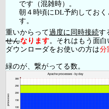
です（混雑時）。
朝４時頃にDL予約してお
す。
重いからって
過度に同時接続
す
せん
なります
。それはもう面白
ダウンローダをお使いの方は
分
緑のが、繋がってる数。