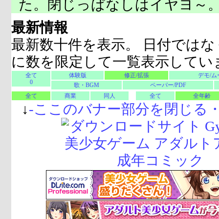
た。閉じっぱなしはイヤヨ～
最新情報
最新数十件を表示。 日付ではな
に数を限定して一覧表示してい
全て
体験版
修正/拡張
デモ/ム
0
歌・BGM
ペーパー/PDF
全て
商業
同人
全て
全年齢
↓
-
ここのバナー部分を閉じる