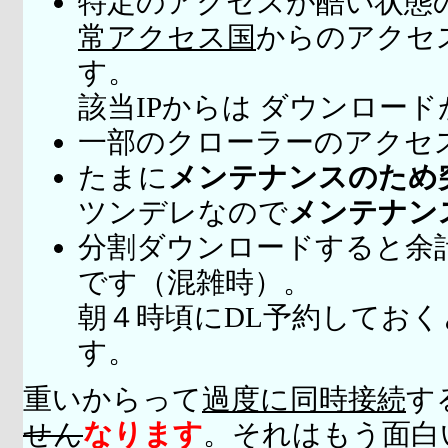
特定のアクセスが酷い状態
常アクセス国
からのアクセ
す。
該当IPからは ダウンロー
一部のクローラーのアクセ
たまに
メンテナンスのため
ツンデレなので
メンテナン
分割ダウンロードすると余
です（混雑時）。
朝４時頃にDL予約してお
す。
重いからって
過度に同時接続
す
せん
なります
。それはもう面白