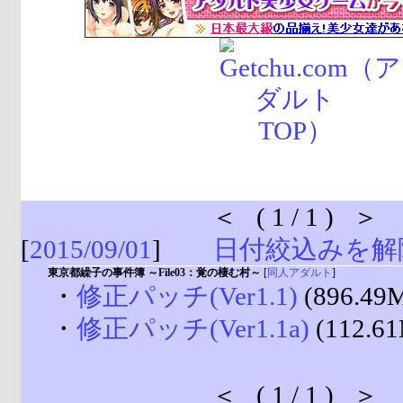
＜ ( 1 / 1 ) ＞
[
2015/09/01
]
日付絞込みを解
東京都繰子の事件簿 ～File03：覚の棲む村～
[
同人アダルト
]
・
修正パッチ(Ver1.1)
(896.49
・
修正パッチ(Ver1.1a)
(112.6
＜ ( 1 / 1 ) ＞