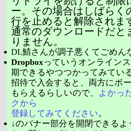
リトライを続けると制限
ー。その場合はしばらく
行を止めると解除されま
通常のダウンロードだと
りません。
DL鯖さんが調子悪くてごめん
Dropbox
っていうオンラインス
期できるやつつかってみてい
招待で入会すると、両方にボ
もらえるらしいので、
よかっ
クから
登録してみてください
。
↓のバナー部分を開閉できるよ