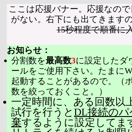
ここは応援バナー。応援なので
がない。右下にも出てきます
15秒程度で順番に
お知らせ：
分割数を
最高数
3
に設定したダ
ールをご使用下さい。たまにW
起動することがあるので。（
数を絞っておくこと。）
一定時間に、ある回数以上
試行を行うと
DL接続の
棄
するように設定してま