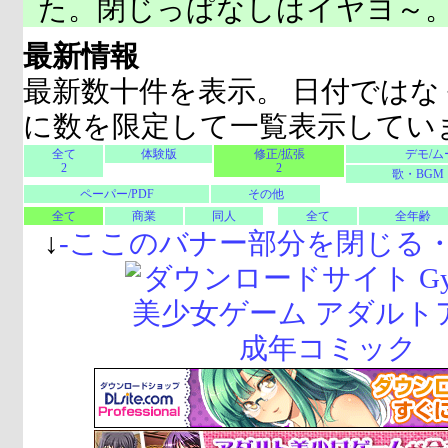
た。閉じっぱなしはイヤヨ～
最新情報
最新数十件を表示。 日付ではな
に数を限定して一覧表示してい
全て
体験版
修正/拡張
デモ/ム
2
2
歌・BGM
ペーパー/PDF
その他
全て
商業
同人
全て
全年齢
↓
-
ここのバナー部分を閉じる