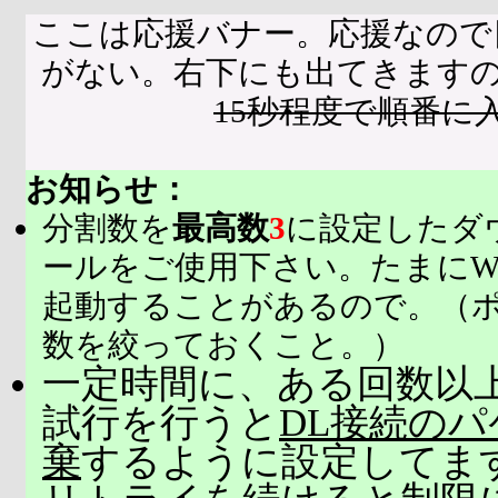
ここは応援バナー。応援なので
がない。右下にも出てきます
15秒程度で順番に
お知らせ：
分割数を
最高数
3
に設定したダ
ールをご使用下さい。たまにW
起動することがあるので。（
数を絞っておくこと。）
一定時間に、ある回数以上
試行を行うと
DL接続の
棄
するように設定してま