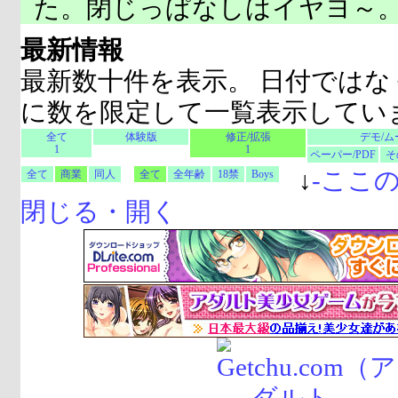
た。閉じっぱなしはイヤヨ～
最新情報
最新数十件を表示。 日付ではな
に数を限定して一覧表示してい
全て
体験版
修正/拡張
デモ/ム
1
1
ペーパー/PDF
そ
↓
-
ここ
全て
商業
同人
全て
全年齢
18禁
Boys
閉じる・開く