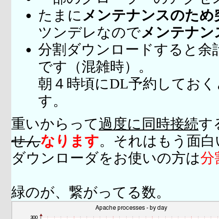
たまに
メンテナンスのため
ツンデレなので
メンテナン
分割ダウンロードすると余
です（混雑時）。
朝４時頃にDL予約してお
す。
重いからって
過度に同時接続
す
せん
なります
。それはもう面白
ダウンローダをお使いの方は
分
緑のが、繋がってる数。