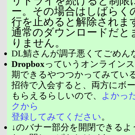
リトライを続けると制限
ー。その場合はしばらく
行を止めると解除されま
通常のダウンロードだと
りません。
DL鯖さんが調子悪くてごめん
Dropbox
っていうオンラインス
期できるやつつかってみてい
招待で入会すると、両方にボ
もらえるらしいので、
よかっ
クから
登録してみてください
。
↓のバナー部分を開閉できるよ