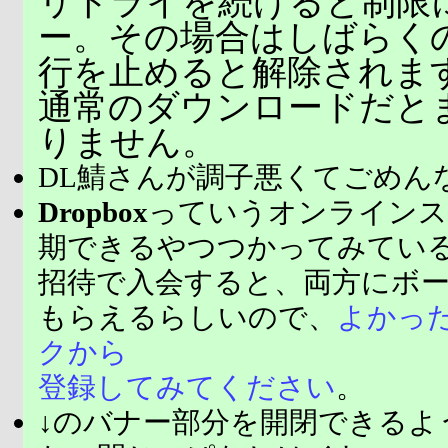
リトライを続けると制限
ー。その場合はしばらく
行を止めると解除されま
通常のダウンロードだと
りません。
DL鯖さんが調子悪くてごめん
Dropbox
っていうオンラインス
期できるやつつかってみてい
招待で入会すると、両方にボ
もらえるらしいので、
よかっ
クから
登録してみてください
。
↓のバナー部分を開閉できるよ