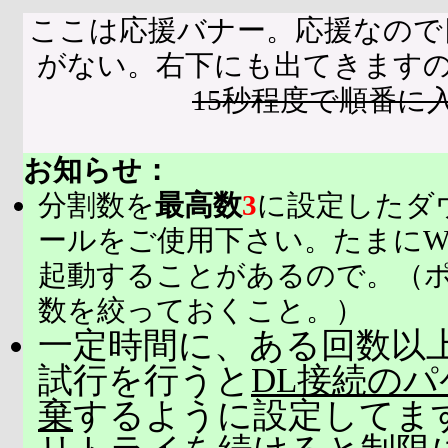
ここは応援バナー。応援なので
がない。右下にも出てきます
15秒程度で順番に
お知らせ：
分割数を
最高数
3
に設定したダ
ールをご使用下さい。たまにW
起動することがあるので。（
数を絞っておくこと。）
一定時間に、ある回数以上
試行を行うと
DL接続の
棄
するように設定してま