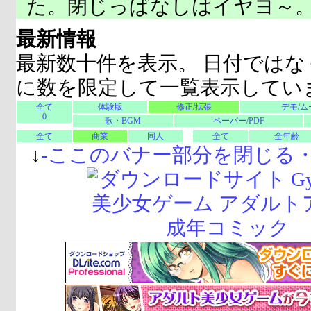
た。閉じっぱなしはイヤヨ～
最新情報
最新数十件を表示。 日付ではな
に数を限定して一覧表示してい
全て
体験版
修正/拡張
デモ/ム
0
歌・BGM
ペーパー/PDF
全て
商業
同人
全て
全年齢
↓
-
ここのバナー部分を閉じる