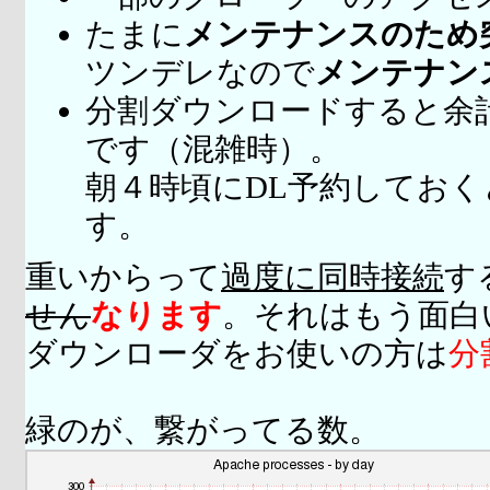
たまに
メンテナンスのため
ツンデレなので
メンテナン
分割ダウンロードすると余
です（混雑時）。
朝４時頃にDL予約してお
す。
重いからって
過度に同時接続
す
せん
なります
。それはもう面白
ダウンローダをお使いの方は
分
緑のが、繋がってる数。