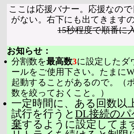
ここは応援バナー。応援なので
がない。右下にも出てきます
15秒程度で順番に
お知らせ：
分割数を
最高数
3
に設定したダ
ールをご使用下さい。たまにW
起動することがあるので。（
数を絞っておくこと。）
一定時間に、ある回数以上
試行を行うと
DL接続の
棄
するように設定してま