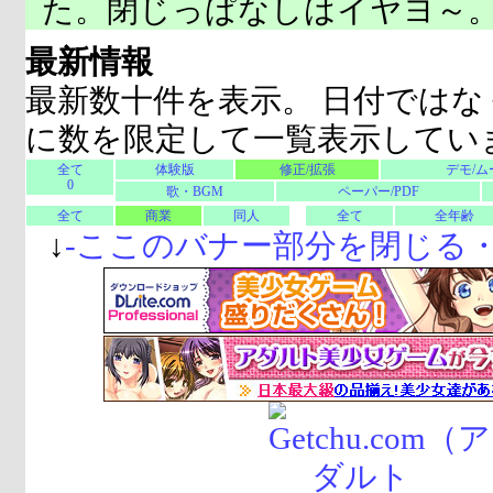
た。閉じっぱなしはイヤヨ～
最新情報
最新数十件を表示。 日付ではな
に数を限定して一覧表示してい
全て
体験版
修正/拡張
デモ/ム
0
歌・BGM
ペーパー/PDF
全て
商業
同人
全て
全年齢
↓
-
ここのバナー部分を閉じる