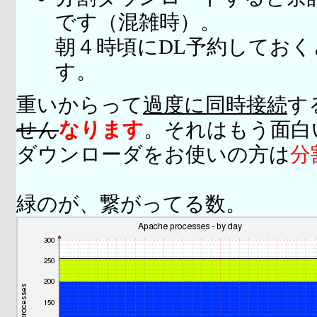
です（混雑時）。
朝４時頃にDL予約してお
す。
重いからって
過度に同時接続
す
せん
なります
。それはもう面白
ダウンローダをお使いの方は
分
緑のが、繋がってる数。