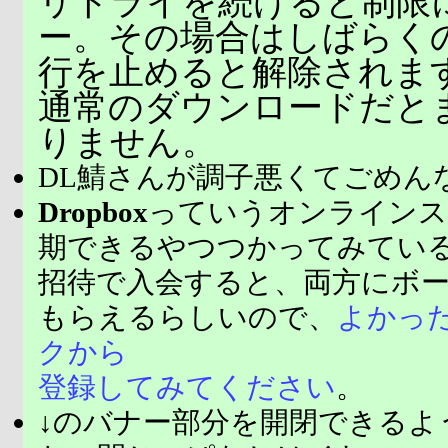
リトライを続けると制限
ー。その場合はしばらく
行を止めると解除されま
通常のダウンロードだと
りません。
DL鯖さんが調子悪くてごめん
Dropbox
っていうオンラインス
期できるやつつかってみてい
招待で入会すると、両方にボ
もらえるらしいので、
よかっ
クから
登録してみてください
。
↓のバナー部分を開閉できるよ