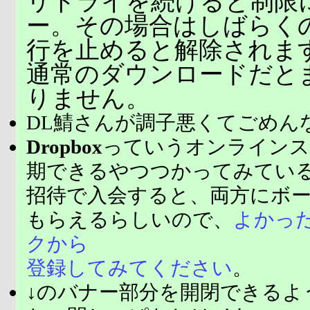
リトライを続けると制限
ー。その場合はしばらく
行を止めると解除されま
通常のダウンロードだと
りません。
DL鯖さんが調子悪くてごめん
Dropbox
っていうオンラインス
期できるやつつかってみてい
招待で入会すると、両方にボ
もらえるらしいので、
よかっ
クから
登録してみてください
。
↓のバナー部分を開閉できるよ