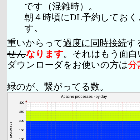
です（混雑時）。
朝４時頃にDL予約してお
す。
重いからって
過度に同時接続
す
せん
なります
。それはもう面白
ダウンローダをお使いの方は
分
緑のが、繋がってる数。