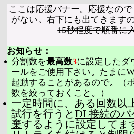
ここは応援バナー。応援なので
がない。右下にも出てきます
15秒程度で順番に
お知らせ：
分割数を
最高数
3
に設定したダ
ールをご使用下さい。たまにW
起動することがあるので。（
数を絞っておくこと。）
一定時間に、ある回数以上
試行を行うと
DL接続の
棄
するように設定してま