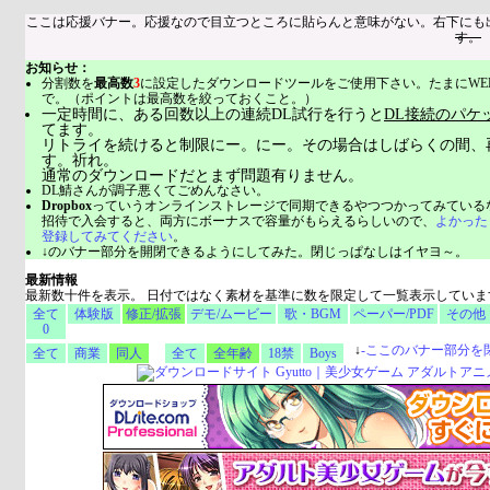
ここは応援バナー。応援なので目立つところに貼らんと意味がない。右下にも
す。
お知らせ：
分割数を
最高数
3
に設定したダウンロードツールをご使用下さい。たまにWE
で。（ポイントは最高数を絞っておくこと。）
一定時間に、ある回数以上の連続DL試行を行うと
DL接続のパケ
てます。
リトライを続けると制限にー。にー。その場合はしばらくの間、
す。祈れ。
通常のダウンロードだとまず問題有りません。
DL鯖さんが調子悪くてごめんなさい。
Dropbox
っていうオンラインストレージで同期できるやつつかってみている
招待で入会すると、両方にボーナスで容量がもらえるらしいので、
よかった
登録してみてください
。
↓のバナー部分を開閉できるようにしてみた。閉じっぱなしはイヤヨ～。
最新情報
最新数十件を表示。 日付ではなく素材を基準に数を限定して一覧表示していま
全て
体験版
修正/拡張
デモ/ムービー
歌・BGM
ペーパー/PDF
その他
0
↓
-
ここのバナー部分を
全て
商業
同人
全て
全年齢
18禁
Boys