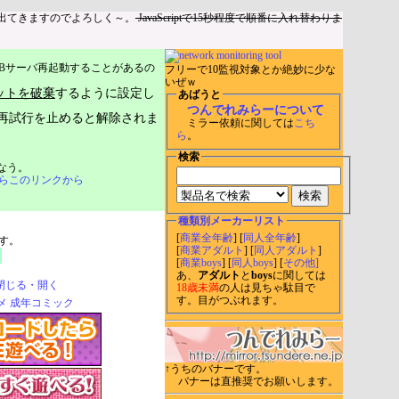
出てきますのでよろしく～。
JavaScriptで15秒程度で順番に入れ替わりま
Bサーバ再起動することがあるの
フリーで10監視対象とか絶妙に少な
いぜｗ
ットを破棄
するように設定し
あばうと
つんでれみらーについて
再試行を止めると解除されま
ミラー依頼に関しては
こち
ら
。
検索
なう。
らこのリンクから
種類別メーカーリスト
[
商業全年齢
] [
同人全年齢
]
す。
[
商業アダルト
] [
同人アダルト
]
[
商業boys
] [
同人boys
] [
その他]
あ、
アダルト
と
boys
に関しては
閉じる・開く
18歳未満
の人は見ちゃ駄目で
す。目がつぶれます。
↑うちのバナーです。
バナーは直推奨でお願いします。