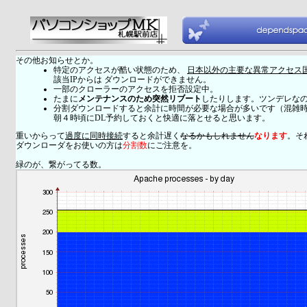
その他お知らせとか。
特定のアクセスが酷い状態のため、
日本以外の主要な異常アクセス
該当IPからは ダウンロードができません。
一部のクローラーのアクセスを拒否設定中。
たまに
メンテナンスのため突然リブート
したりします。ツンデレな
分割ダウンロードすると余計に時間が必要な場合が多いです（混雑
朝４時頃にDL予約しておくと快適に落とせると思います。
重いからって
過度に同時接続
すると余計遅く
なるかもしれません
なります
。そ
ダウンローダをお使いの方は
分割数
にご注意を。
緑のが、繋がってる数。