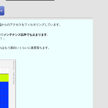
国
からのアクセスをフィルタリングしています。
ので
メンテナンス以外でも止まります
。
時）。
れはもう面白いくらいに速度落ちます。