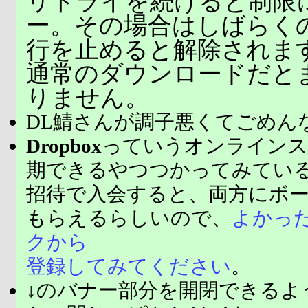
リトライを続けると制限
ー。その場合はしばらく
行を止めると解除されま
通常のダウンロードだと
りません。
DL鯖さんが調子悪くてごめん
Dropbox
っていうオンラインス
期できるやつつかってみてい
招待で入会すると、両方にボ
もらえるらしいので、
よかっ
クから
登録してみてください
。
↓のバナー部分を開閉できるよ