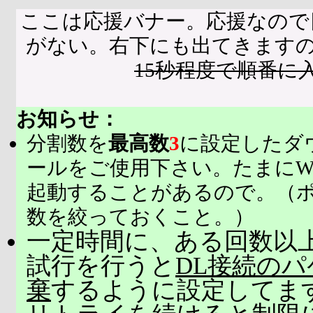
ここは応援バナー。応援なので
がない。右下にも出てきます
15秒程度で順番に
お知らせ：
分割数を
最高数
3
に設定したダ
ールをご使用下さい。たまにW
起動することがあるので。（
数を絞っておくこと。）
一定時間に、ある回数以上
試行を行うと
DL接続の
棄
するように設定してま