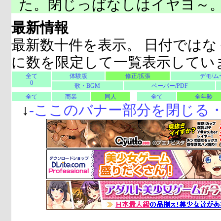
た。閉じっぱなしはイヤヨ～
最新情報
最新数十件を表示。 日付ではな
に数を限定して一覧表示してい
全て
体験版
修正/拡張
デモ/ム
0
歌・BGM
ペーパー/PDF
全て
商業
同人
全て
全年齢
↓
-
ここのバナー部分を閉じる