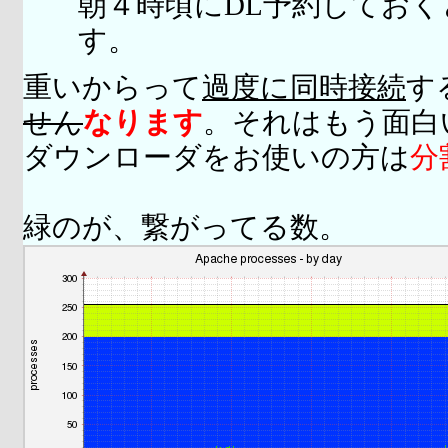
朝４時頃にDL予約してお
す。
重いからって
過度に同時接続
す
せん
なります
。それはもう面白
ダウンローダをお使いの方は
分
緑のが、繋がってる数。