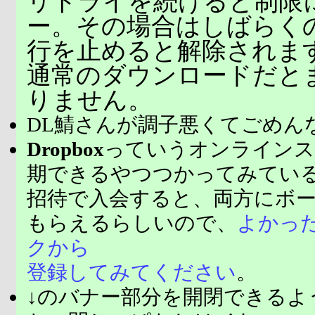
リトライを続けると制限
ー。その場合はしばらく
行を止めると解除されま
通常のダウンロードだと
りません。
DL鯖さんが調子悪くてごめん
Dropbox
っていうオンラインス
期できるやつつかってみてい
招待で入会すると、両方にボ
もらえるらしいので、
よかっ
クから
登録してみてください
。
↓のバナー部分を開閉できるよ