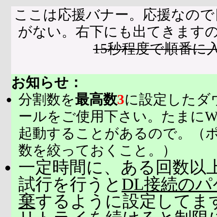
ここは応援バナー。応援なので
がない。右下にも出てきます
15秒程度で順番に
お知らせ：
分割数を
最高数
3
に設定したダ
ールをご使用下さい。たまにW
起動することがあるので。（
数を絞っておくこと。）
一定時間に、ある回数以上
試行を行うと
DL接続の
棄
するように設定してま