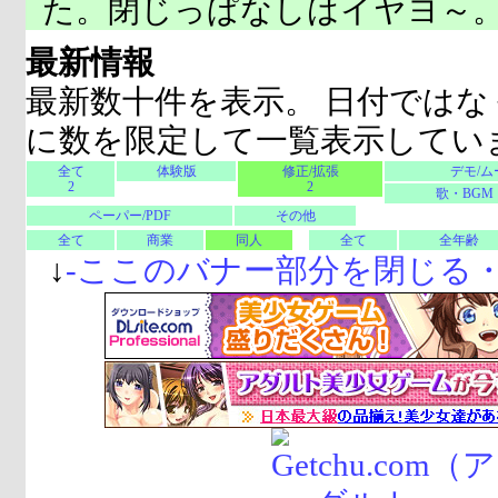
た。閉じっぱなしはイヤヨ～
最新情報
最新数十件を表示。 日付ではな
に数を限定して一覧表示してい
全て
体験版
修正/拡張
デモ/ム
2
2
歌・BGM
ペーパー/PDF
その他
全て
商業
同人
全て
全年齢
↓
-
ここのバナー部分を閉じる