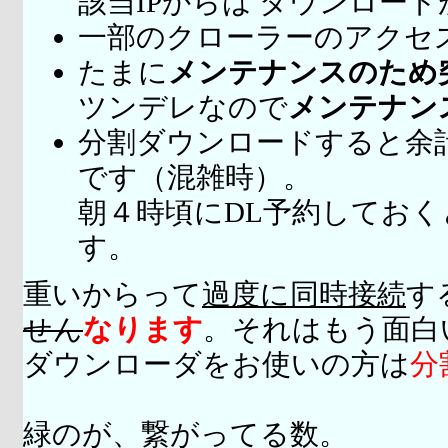
該当IPからは ダウンロー
一部のクローラーのアクセ
たまに
メンテナンスのため
ツンデレなので
メンテナン
分割ダウンロードすると余
です（混雑時）。
朝４時頃にDL予約してお
す。
重いからって
過度に同時接続
す
せん
なります
。それはもう面白
ダウンローダをお使いの方は
分
緑のが、繋がってる数。