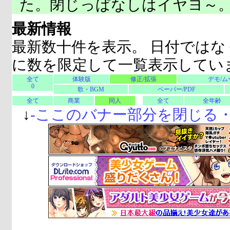
た。閉じっぱなしはイヤヨ～
最新情報
最新数十件を表示。 日付ではな
に数を限定して一覧表示してい
全て
体験版
修正/拡張
デモ/ム
0
歌・BGM
ペーパー/PDF
全て
商業
同人
全て
全年齢
↓
-
ここのバナー部分を閉じる