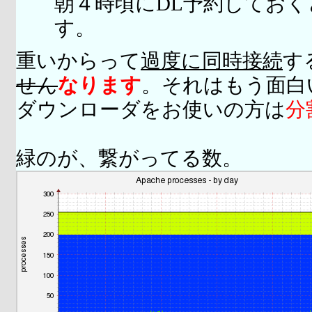
朝４時頃にDL予約してお
す。
重いからって
過度に同時接続
す
せん
なります
。それはもう面白
ダウンローダをお使いの方は
分
緑のが、繋がってる数。