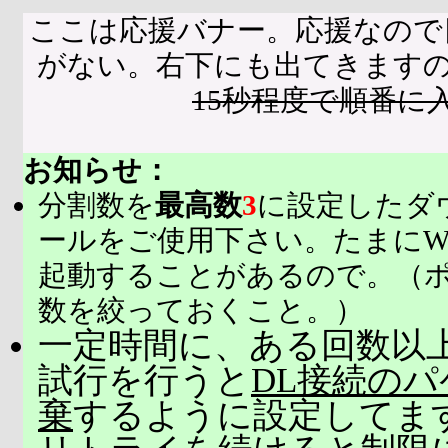
ここは応援バナー。応援なので
がない。右下にも出てきます
15秒程度で順番に
お知らせ：
分割数を
最高数
3
に設定したダ
ールをご使用下さい。たまにW
起動することがあるので。（
数を絞っておくこと。）
一定時間に、ある回数以上
試行を行うと
DL接続の
棄
するように設定してま