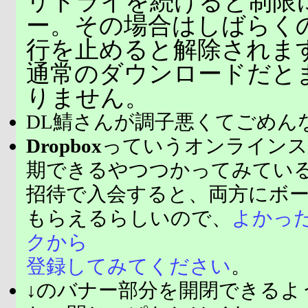
リトライを続けると制限
ー。その場合はしばらく
行を止めると解除されま
通常のダウンロードだと
りません。
DL鯖さんが調子悪くてごめん
Dropbox
っていうオンラインス
期できるやつつかってみてい
招待で入会すると、両方にボ
もらえるらしいので、
よかっ
クから
登録してみてください
。
↓のバナー部分を開閉できるよ