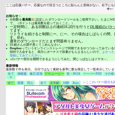
ここは応援バナー。応援なので目立つところに貼らんと意味がない。右下にも
す。
お知らせ：
分割数を
最高数
3
に設定したダウンロードツールをご使用下さい。たまにWE
で。（ポイントは最高数を絞っておくこと。）
一定時間に、ある回数以上の連続DL試行を行うと
DL接続のパケ
てます。
リトライを続けると制限にー。にー。その場合はしばらくの間、
す。祈れ。
通常のダウンロードだとまず問題有りません。
DL鯖さんが調子悪くてごめんなさい。
Dropbox
っていうオンラインストレージで同期できるやつつかってみている
招待で入会すると、両方にボーナスで容量がもらえるらしいので、
よかった
登録してみてください
。
↓のバナー部分を開閉できるようにしてみた。閉じっぱなしはイヤヨ～。
最新情報
最新数十件を表示。 日付ではなく素材を基準に数を限定して一覧表示していま
全て
体験版
修正/拡張
デモ/ムービー
歌・BGM
ペーパー/PDF
その他
0
↓
-
ここのバナー部分を
全て
商業
同人
全て
全年齢
18禁
Boys