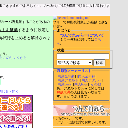
出てきますのでよろしく～。
JavaScriptで15秒程度で順番に入れ替わりま
Bサーバ再起動することがあるの
フリーで10監視対象とか絶妙に少な
いぜｗ
ットを破棄
するように設定し
あばうと
つんでれみらーについて
再試行を止めると解除されま
ミラー依頼に関しては
こち
ら
。
検索
なう。
らこのリンクから
種類別メーカーリスト
[
商業全年齢
] [
同人全年齢
]
す。
[
商業アダルト
] [
同人アダルト
]
[
商業boys
] [
同人boys
] [
その他]
あ、
アダルト
と
boys
に関しては
閉じる・開く
18歳未満
の人は見ちゃ駄目で
す。目がつぶれます。
↑うちのバナーです。
バナーは直推奨でお願いします。