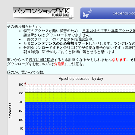
その他お知らせとか。
特定のアクセスが酷い状態のため、
日本以外の主要な異常アクセス
該当IPからは ダウンロードができません。
一部のクローラーのアクセスを拒否設定中。
たまに
メンテナンスのため突然リブート
したりします。ツンデレな
分割ダウンロードすると余計に時間が必要な場合が多いです（混雑
朝４時頃にDL予約しておくと快適に落とせると思います。
重いからって
過度に同時接続
すると余計遅く
なるかもしれません
なります
。そ
ダウンローダをお使いの方は
分割数
にご注意を。
緑のが、繋がってる数。