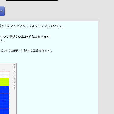
国
からのアクセスをフィルタリングしています。
ので
メンテナンス以外でも止まります
。
時）。
れはもう面白いくらいに速度落ちます。