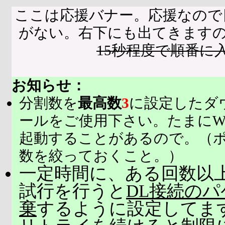
ここは応援バナー。応援なので
がない。右下にも出てきます
15秒程度で順番に
お知らせ：
分割数を
最高数
3
に設定したダ
ールをご使用下さい。たまにW
起動することがあるので。（
数を絞っておくこと。）
一定時間に、ある回数以上
試行を行うと
DL接続の
棄
するように設定してま