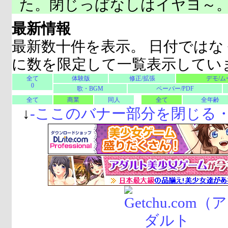
た。閉じっぱなしはイヤヨ～
最新情報
最新数十件を表示。 日付ではな
に数を限定して一覧表示してい
全て
体験版
修正/拡張
デモ/ム
0
歌・BGM
ペーパー/PDF
全て
商業
同人
全て
全年齢
↓
-
ここのバナー部分を閉じる