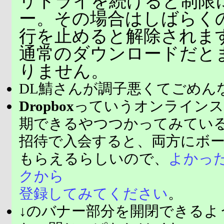
リトライを続けると制限
ー。その場合はしばらく
行を止めると解除されま
通常のダウンロードだと
りません。
DL鯖さんが調子悪くてごめん
Dropbox
っていうオンラインス
期できるやつつかってみてい
招待で入会すると、両方にボ
もらえるらしいので、
よかっ
クから
登録してみてください
。
↓のバナー部分を開閉できるよ