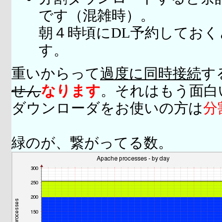
です（混雑時）。
朝４時頃にDL予約してお
す。
重いからって
過度に同時接続
す
せん
なります
。それはもう面白
ダウンローダをお使いの方は
分
緑のが、繋がってる数。