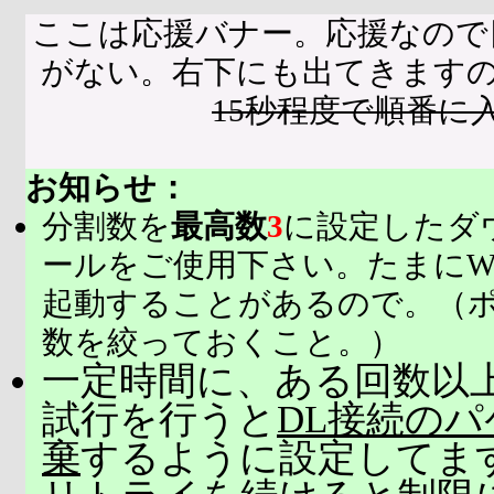
ここは応援バナー。応援なので
がない。右下にも出てきます
15秒程度で順番に
お知らせ：
分割数を
最高数
3
に設定したダ
ールをご使用下さい。たまにW
起動することがあるので。（
数を絞っておくこと。）
一定時間に、ある回数以上
試行を行うと
DL接続の
棄
するように設定してま