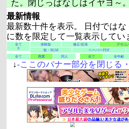
た。閉じっぱなしはイヤヨ～
最新情報
最新数十件を表示。 日付ではな
に数を限定して一覧表示してい
全て
体験版
修正/拡張
デモ/ム
0
歌・BGM
ペーパー/PDF
全て
商業
同人
全て
全年齢
↓
-
ここのバナー部分を閉じる