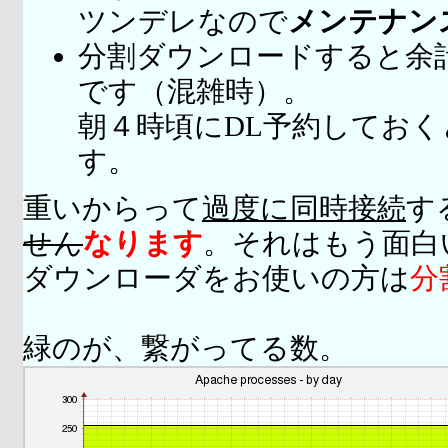
ツンデレなので
メンテナン
分割ダウンロードすると余
です（混雑時）。
朝４時頃にDL予約してお
す。
重いからって
過度に同時接続
す
せん
なります
。それはもう面白
ダウンローダをお使いの方は
分
緑のが、繋がってる数。