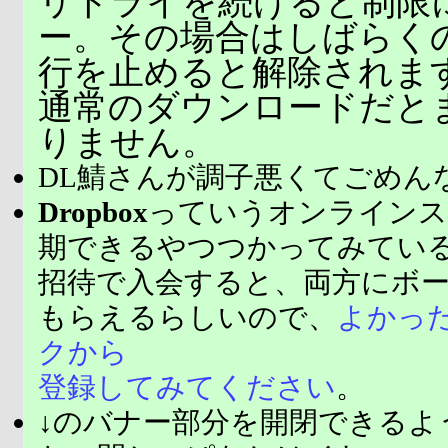
リトライを続けると制限
ー。その場合はしばらく
行を止めると解除されま
通常のダウンロードだと
りません。
DL鯖さんが調子悪くてごめん
Dropbox
っていうオンラインス
期できるやつつかってみてい
招待で入会すると、両方にボ
もらえるらしいので、
よかっ
クから
登録してみてください
。
↓のバナー部分を開閉できるよ