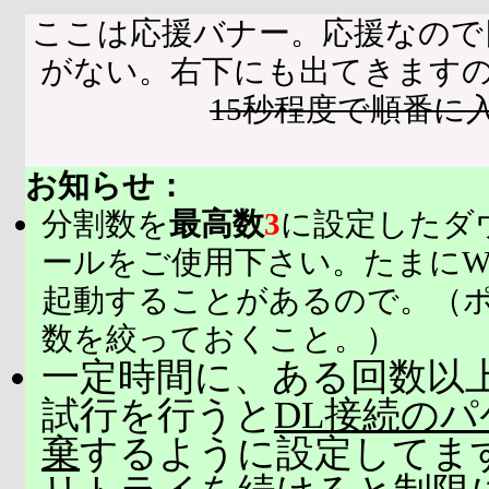
ここは応援バナー。応援なので
がない。右下にも出てきます
15秒程度で順番に
お知らせ：
分割数を
最高数
3
に設定したダ
ールをご使用下さい。たまにW
起動することがあるので。（
数を絞っておくこと。）
一定時間に、ある回数以上
試行を行うと
DL接続の
棄
するように設定してま