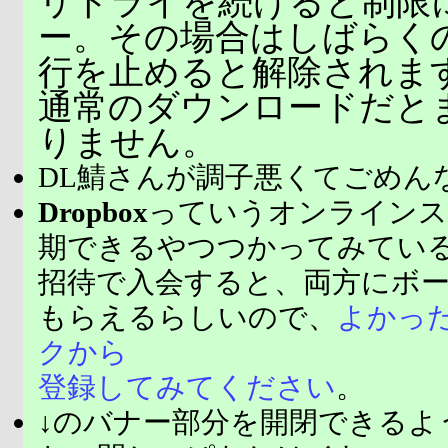
リトライを続けると制限
ー。その場合はしばらく
行を止めると解除されま
通常のダウンロードだと
りません。
DL鯖さんが調子悪くてごめん
Dropbox
っていうオンラインス
期できるやつつかってみてい
招待で入会すると、両方にボ
もらえるらしいので、
よかっ
クから
登録してみてください
。
↓のバナー部分を開閉できるよ