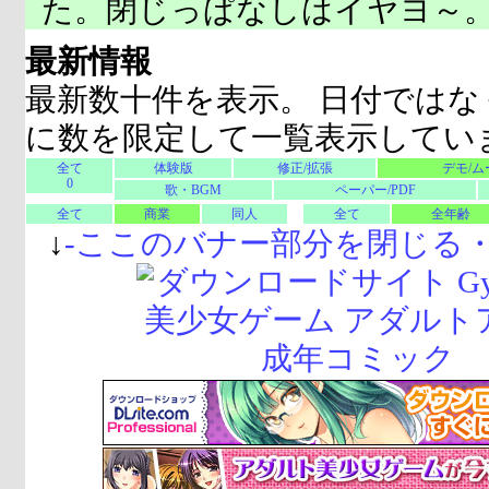
た。閉じっぱなしはイヤヨ～
最新情報
最新数十件を表示。 日付ではな
に数を限定して一覧表示してい
全て
体験版
修正/拡張
デモ/ム
0
歌・BGM
ペーパー/PDF
全て
商業
同人
全て
全年齢
↓
-
ここのバナー部分を閉じる