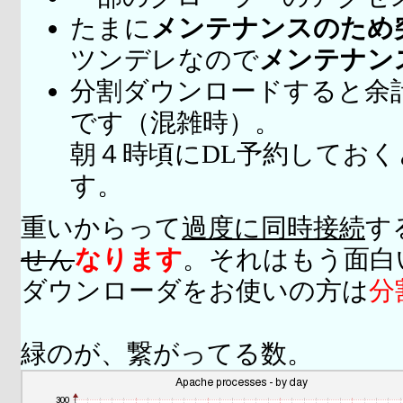
たまに
メンテナンスのため
ツンデレなので
メンテナン
分割ダウンロードすると余
です（混雑時）。
朝４時頃にDL予約してお
す。
重いからって
過度に同時接続
す
せん
なります
。それはもう面白
ダウンローダをお使いの方は
分
緑のが、繋がってる数。