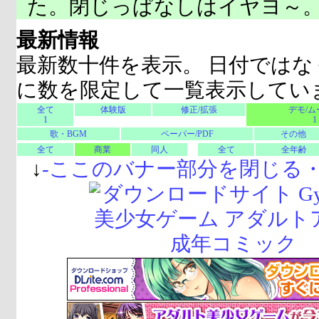
た。閉じっぱなしはイヤヨ～
最新情報
最新数十件を表示。 日付ではな
に数を限定して一覧表示してい
全て
体験版
修正/拡張
デモ/ム
1
1
歌・BGM
ペーパー/PDF
その他
全て
商業
同人
全て
全年齢
↓
-
ここのバナー部分を閉じる