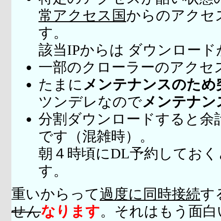
常アクセス国
からのアクセ
す。
該当IPからは ダウンロー
一部のクローラーのアクセ
たまに
メンテナンスのため
ツンデレなので
メンテナン
分割ダウンロードすると余
です（混雑時）。
朝４時頃にDL予約してお
す。
重いからって
過度に同時接続
す
せん
なります
。それはもう面白