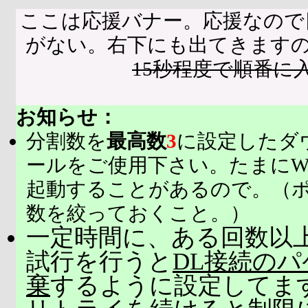
ここは応援バナー。応援なので
がない。右下にも出てきます
15秒程度で順番に
お知らせ：
分割数を
最高数
3
に設定したダ
ールをご使用下さい。たまにW
起動することがあるので。（
数を絞っておくこと。）
一定時間に、ある回数以上
試行を行うと
DL接続の
棄
するように設定してま