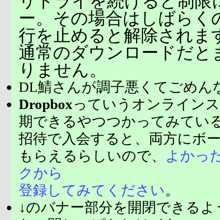
リトライを続けると制限
ー。その場合はしばらく
行を止めると解除されま
通常のダウンロードだと
りません。
DL鯖さんが調子悪くてごめん
Dropbox
っていうオンラインス
期できるやつつかってみてい
招待で入会すると、両方にボ
もらえるらしいので、
よかっ
クから
登録してみてください
。
↓のバナー部分を開閉できるよ