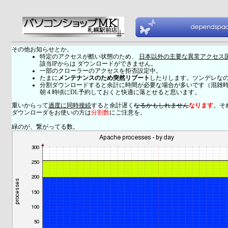
その他お知らせとか。
特定のアクセスが酷い状態のため、
日本以外の主要な異常アクセス
該当IPからは ダウンロードができません。
一部のクローラーのアクセスを拒否設定中。
たまに
メンテナンスのため突然リブート
したりします。ツンデレな
分割ダウンロードすると余計に時間が必要な場合が多いです（混雑
朝４時頃にDL予約しておくと快適に落とせると思います。
重いからって
過度に同時接続
すると余計遅く
なるかもしれません
なります
。そ
ダウンローダをお使いの方は
分割数
にご注意を。
緑のが、繋がってる数。