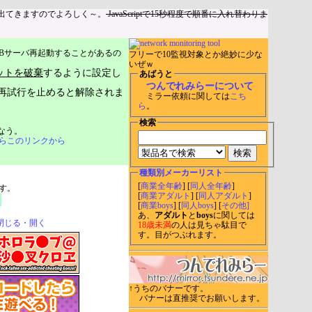
出てきますのでよろしく～。
JavaScriptで15秒程度で順番に入れ替わりま
Bサーバ再起動することがあるの
フリーで10監視対象とか絶妙に少な
いぜｗ
ットを破棄
するように設定し
あばうと
つんでれみらーについて
再試行を止めると解除されま
ミラー依頼に関しては
こち
ら
。
検索
なう。
らこのリンクから
種類別メーカーリスト
[
商業全年齢
] [
同人全年齢
]
す。
[
商業アダルト
] [
同人アダルト
]
[
商業boys
] [
同人boys
] [
その他]
あ、
アダルト
と
boys
に関しては
閉じる・開く
18歳未満
の人は見ちゃ駄目で
す。目がつぶれます。
↑うちのバナーです。
バナーは直推奨でお願いします。