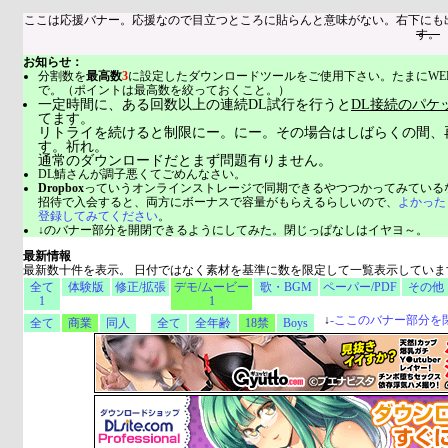
ここは応援バナー。応援なので目立つところに貼らんと意味がない。右下にも
す。
お知らせ：
分割数を
最高数
3
に設定したダウンロードツールをご使用下さい。たまにWE
で。（ポイントは最高数を絞っておくこと。）
一定時間に、ある回数以上の連続DL試行を行うと
DL接続のパケ
てます。
リトライを続けると制限にー。にー。その場合はしばらくの間、
す。祈れ。
通常のダウンロードだとまず問題有りません。
DL鯖さんが調子悪くてごめんなさい。
Dropbox
っていうオンラインストレージで同期できるやつつかってみている
招待で入会すると、両方にボーナスで容量がもらえるらしいので、
よかった
登録してみてください
。
↓のバナー部分を開閉できるようにしてみた。閉じっぱなしはイヤヨ～。
最新情報
最新数十件を表示。 日付ではなく素材を基準に数を限定して一覧表示していま
全て
体験版
修正/拡張
デモ/ムービー
歌・BGM
ペーパー/PDF
その他
1
1
↓
-
ここのバナー部分を
全て
商業
同人
全て
全年齢
18禁
Boys