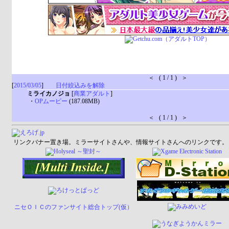
＜ ( 1 / 1 ) ＞
[
2015/03/05
]
日付絞込みを解除
ミライカノジョ
[
商業アダルト
]
・
OPムービー
(187.08MB)
＜ ( 1 / 1 ) ＞
リンクバナー置き場。ミラーサイトさんや、情報サイトさんへのリンクです。
ニセＯＩＣのファンサイト総合トップ(仮）