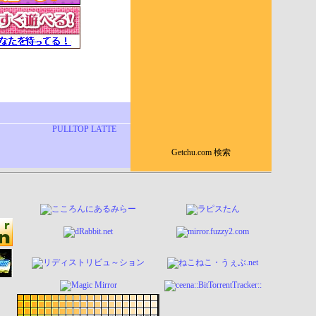
PULLTOP LATTE
Getchu.com 検索