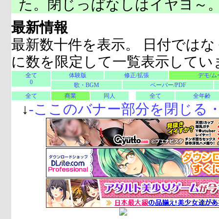
た。閉じっぱなしはイヤヨ～
最新情報
最新数十件を表示。 日付ではな
に数を限定して一覧表示してい
全て
体験版
修正/拡張
デモ/ム
0
歌・BGM
ペーパー/PDF
全て
商業
同人
全て
全年齢
↓
-
ここのバナー部分を閉じる