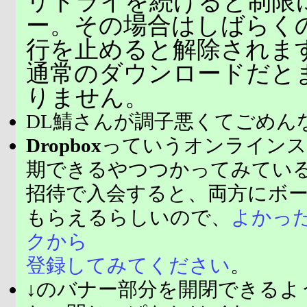
リトライを続けると制限
ー。その場合はしばらく
行を止めると解除されま
通常のダウンロードだと
りません。
DL鯖さんが調子悪くてごめん
Dropbox
っていうオンラインス
期できるやつつかってみてい
招待で入会すると、両方にボ
もらえるらしいので、
よかっ
クから
登録してみてください
。
↓のバナー部分を開閉できるよ