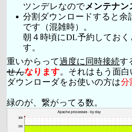
ツンデレなので
メンテナン
分割ダウンロードすると余
です（混雑時）。
朝４時頃にDL予約してお
す。
重いからって
過度に同時接続
す
せん
なります
。それはもう面白
ダウンローダをお使いの方は
分
緑のが、繋がってる数。