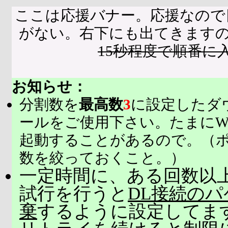
ここは応援バナー。応援なので
がない。右下にも出てきます
15秒程度で順番に
お知らせ：
分割数を
最高数
3
に設定したダ
ールをご使用下さい。たまにW
起動することがあるので。（
数を絞っておくこと。）
一定時間に、ある回数以上
試行を行うと
DL接続の
棄
するように設定してま