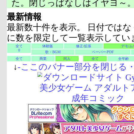
た。閉じっぱなしはイヤヨ～
最新情報
最新数十件を表示。 日付ではな
に数を限定して一覧表示してい
全て
体験版
修正/拡張
デモ/ム
0
歌・BGM
ペーパー/PDF
全て
商業
同人
全て
全年齢
↓
-
ここのバナー部分を閉じる