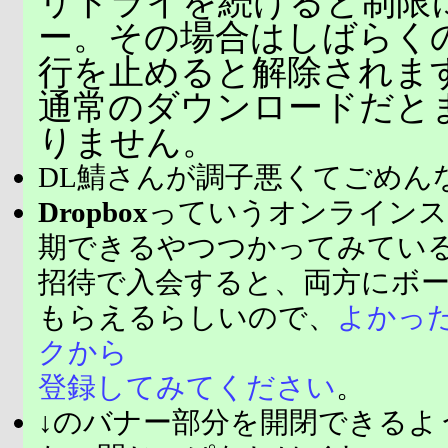
リトライを続けると制限
ー。その場合はしばらく
行を止めると解除されま
通常のダウンロードだと
りません。
DL鯖さんが調子悪くてごめん
Dropbox
っていうオンラインス
期できるやつつかってみてい
招待で入会すると、両方にボ
もらえるらしいので、
よかっ
クから
登録してみてください
。
↓のバナー部分を開閉できるよ