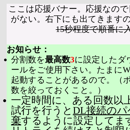
ここは応援バナー。応援なので
がない。右下にも出てきます
15秒程度で順番に
お知らせ：
分割数を
最高数
3
に設定したダ
ールをご使用下さい。たまにW
起動することがあるので。（
数を絞っておくこと。）
一定時間に、ある回数以上
試行を行うと
DL接続の
棄
するように設定してま