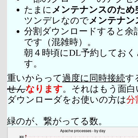
たまに
メンテナンスのため
ツンデレなので
メンテナン
分割ダウンロードすると余
です（混雑時）。
朝４時頃にDL予約してお
す。
重いからって
過度に同時接続
す
せん
なります
。それはもう面白
ダウンローダをお使いの方は
分
緑のが、繋がってる数。