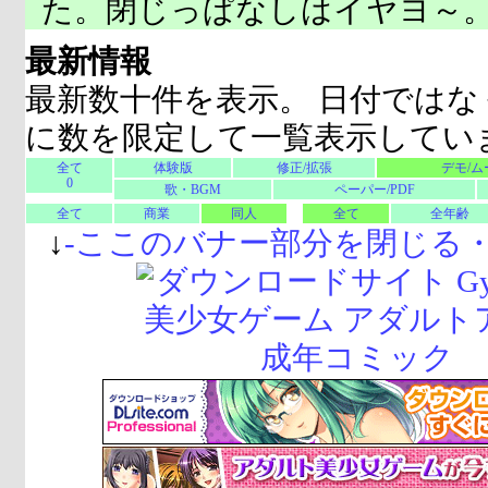
た。閉じっぱなしはイヤヨ～
最新情報
最新数十件を表示。 日付ではな
に数を限定して一覧表示してい
全て
体験版
修正/拡張
デモ/ム
0
歌・BGM
ペーパー/PDF
全て
商業
同人
全て
全年齢
↓
-
ここのバナー部分を閉じる