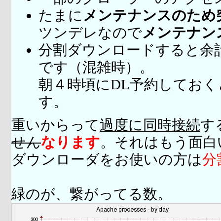
たまに
メンテナンスのため
ツンデレなので
メンテナン
分割ダウンロードすると余
です（混雑時）。
朝４時頃にDL予約してお
す。
重いからって
過度に同時接続
す
せん
なります
。それはもう面白
ダウンローダをお使いの方は
分
緑のが、繋がってる数。