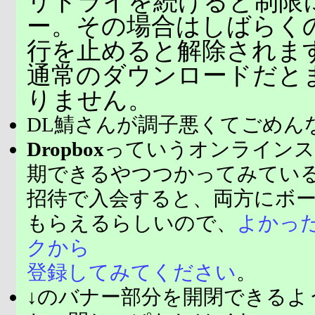
リトライを続けると制限
ー。その場合はしばらく
行を止めると解除されま
通常のダウンロードだと
りません。
DL鯖さんが調子悪くてごめん
Dropbox
っていうオンラインス
期できるやつつかってみてい
招待で入会すると、両方にボ
もらえるらしいので、
よかっ
クから
登録してみてください
。
↓のバナー部分を開閉できるよ