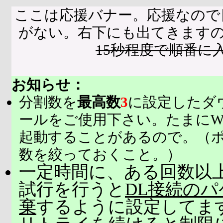
ここは応援バナー。応援なので
がない。右下にも出てきます
15秒程度で順番に
お知らせ：
分割数を
最高数
3
に設定したダ
ールをご使用下さい。たまにW
起動することがあるので。（
数を絞っておくこと。）
一定時間に、ある回数以上
試行を行うと
DL接続の
棄
するように設定してま