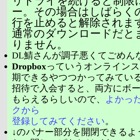
リトライを続けると制限
ー。その場合はしばらく
行を止めると解除されま
通常のダウンロードだと
りません。
DL鯖さんが調子悪くてごめん
Dropbox
っていうオンラインス
期できるやつつかってみてい
招待で入会すると、両方にボ
もらえるらしいので、
よかっ
クから
登録してみてください
。
↓のバナー部分を開閉できるよ