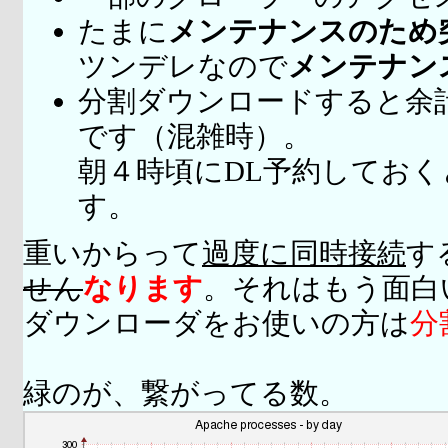
たまに
メンテナンスのため
ツンデレなので
メンテナン
分割ダウンロードすると余
です（混雑時）。
朝４時頃にDL予約してお
す。
重いからって
過度に同時接続
す
せん
なります
。それはもう面白
ダウンローダをお使いの方は
分
緑のが、繋がってる数。