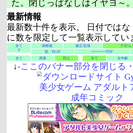
た。閉じっぱなしはイヤヨ～
最新情報
最新数十件を表示。 日付ではな
に数を限定して一覧表示してい
全て
体験版
修正/拡張
デモ/ム
0
歌・BGM
ペーパー/PDF
全て
商業
同人
全て
全年齢
↓
-
ここのバナー部分を閉じる