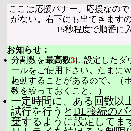
ここは応援バナー。応援なので
がない。右下にも出てきます
15秒程度で順番に
お知らせ：
分割数を
最高数
3
に設定したダ
ールをご使用下さい。たまにW
起動することがあるので。（
数を絞っておくこと。）
一定時間に、ある回数以上
試行を行うと
DL接続の
棄
するように設定してま