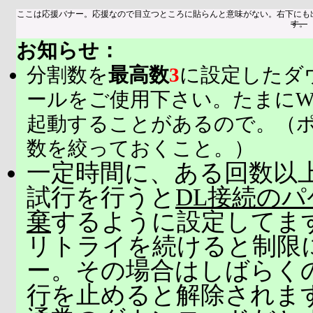
ここは応援バナー。応援なので目立つところに貼らんと意味がない。右下にも
す。
お知らせ：
分割数を
最高数
3
に設定したダ
ールをご使用下さい。たまにW
起動することがあるので。（
数を絞っておくこと。）
一定時間に、ある回数以上
試行を行うと
DL接続の
棄
するように設定してま
リトライを続けると制限
ー。その場合はしばらく
行を止めると解除されま