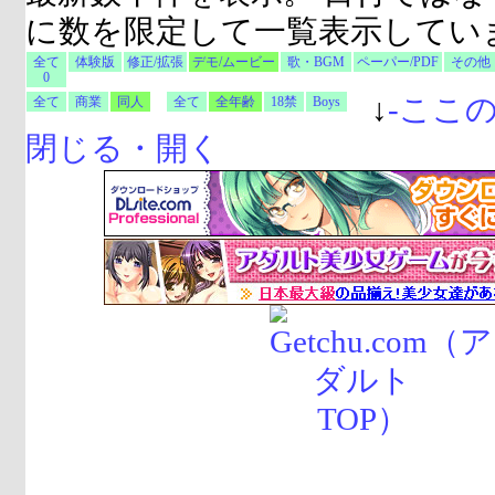
に数を限定して一覧表示してい
全て
体験版
修正/拡張
デモ/ムービー
歌・BGM
ペーパー/PDF
その他
0
↓
-
ここ
全て
商業
同人
全て
全年齢
18禁
Boys
閉じる・開く