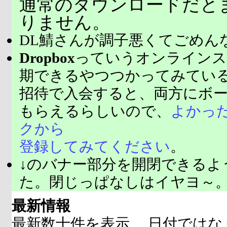
通常のダウンロードだと
りません。
DL鯖さんが調子悪くてごめん
Dropbox
っていうオンラインス
期できるやつつかってみてい
招待で入会すると、両方にボ
もらえるらしいので、
よかっ
クから
登録してみてください
。
↓のバナー部分を開閉できるよ
た。閉じっぱなしはイヤヨ～
最新情報
最新数十件を表示。 日付ではな