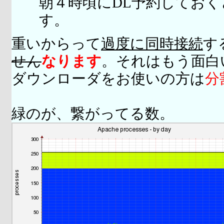
朝４時頃にDL予約してお
す。
重いからって
過度に同時接続
す
せん
なります
。それはもう面白
ダウンローダをお使いの方は
分
緑のが、繋がってる数。