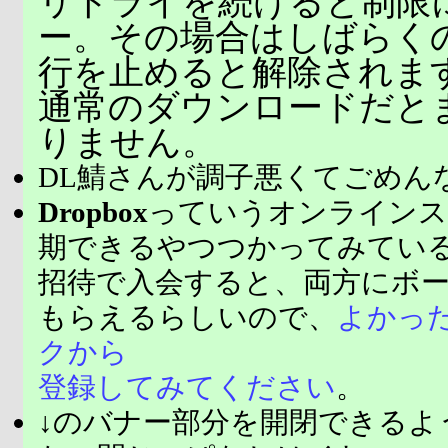
リトライを続けると制限
ー。その場合はしばらく
行を止めると解除されま
通常のダウンロードだと
りません。
DL鯖さんが調子悪くてごめん
Dropbox
っていうオンラインス
期できるやつつかってみてい
招待で入会すると、両方にボ
もらえるらしいので、
よかっ
クから
登録してみてください
。
↓のバナー部分を開閉できるよ