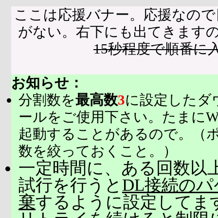
ここは応援バナー。応援なので
がない。右下にも出てきます
15秒程度で順番に
お知らせ：
分割数を
最高数
3
に設定したダ
ールをご使用下さい。たまにW
起動することがあるので。（
数を絞っておくこと。）
一定時間に、ある回数以上
試行を行うと
DL接続の
棄
するように設定してま