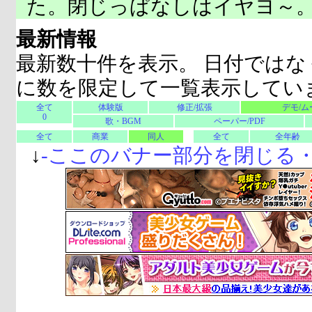
た。閉じっぱなしはイヤヨ～
最新情報
最新数十件を表示。 日付ではな
に数を限定して一覧表示してい
全て
体験版
修正/拡張
デモ/ム
0
歌・BGM
ペーパー/PDF
全て
商業
同人
全て
全年齢
↓
-
ここのバナー部分を閉じる