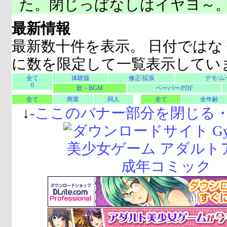
た。閉じっぱなしはイヤヨ～
最新情報
最新数十件を表示。 日付ではな
に数を限定して一覧表示してい
全て
体験版
修正/拡張
デモ/ム
0
歌・BGM
ペーパー/PDF
全て
商業
同人
全て
全年齢
↓
-
ここのバナー部分を閉じる