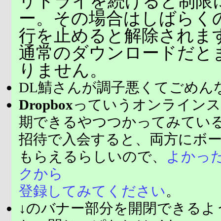
リトライを続けると制限
ー。その場合はしばらく
行を止めると解除されま
通常のダウンロードだと
りません。
DL鯖さんが調子悪くてごめん
Dropbox
っていうオンラインス
期できるやつつかってみてい
招待で入会すると、両方にボ
もらえるらしいので、
よかっ
クから
登録してみてください
。
↓のバナー部分を開閉できるよ