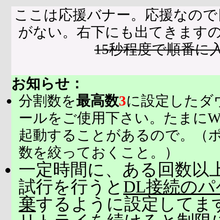
ここは応援バナー。応援なので
がない。右下にも出てきます
15秒程度で順番に
お知らせ：
分割数を
最高数
3
に設定したダ
ールをご使用下さい。たまにW
起動することがあるので。（
数を絞っておくこと。）
一定時間に、ある回数以上
試行を行うと
DL接続の
棄
するように設定してま