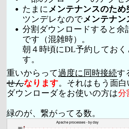
たまに
メンテナンスのため
ツンデレなので
メンテナン
分割ダウンロードすると余
です（混雑時）。
朝４時頃にDL予約してお
す。
重いからって
過度に同時接続
す
せん
なります
。それはもう面白
ダウンローダをお使いの方は
分
緑のが、繋がってる数。