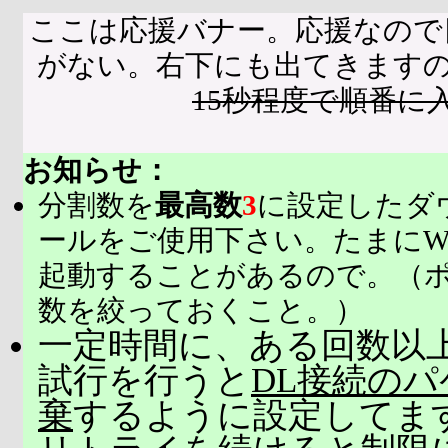
ここは応援バナー。応援なので
がない。右下にも出てきます
15秒程度で順番に
お知らせ：
分割数を
最高数
3
に設定したダ
ールをご使用下さい。たまにW
起動することがあるので。（
数を絞っておくこと。）
一定時間に、ある回数以上
試行を行うと
DL接続の
棄
するように設定してま