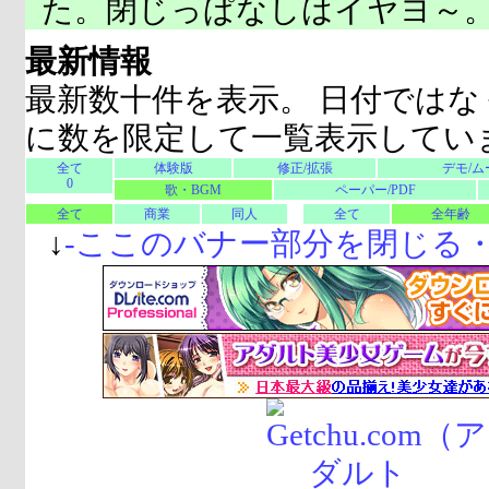
た。閉じっぱなしはイヤヨ～
最新情報
最新数十件を表示。 日付ではな
に数を限定して一覧表示してい
全て
体験版
修正/拡張
デモ/ム
0
歌・BGM
ペーパー/PDF
全て
商業
同人
全て
全年齢
↓
-
ここのバナー部分を閉じる