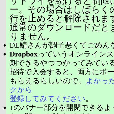
リトライを続けると制限
ー。その場合はしばらく
行を止めると解除されま
通常のダウンロードだと
りません。
DL鯖さんが調子悪くてごめん
Dropbox
っていうオンラインス
期できるやつつかってみてい
招待で入会すると、両方にボ
もらえるらしいので、
よかっ
クから
登録してみてください
。
↓のバナー部分を開閉できるよ