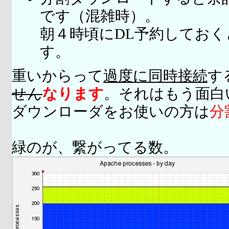
です（混雑時）。
朝４時頃にDL予約してお
す。
重いからって
過度に同時接続
す
せん
なります
。それはもう面白
ダウンローダをお使いの方は
分
緑のが、繋がってる数。