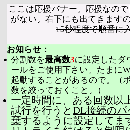
ここは応援バナー。応援なので
がない。右下にも出てきます
15秒程度で順番に
お知らせ：
分割数を
最高数
3
に設定したダ
ールをご使用下さい。たまにW
起動することがあるので。（
数を絞っておくこと。）
一定時間に、ある回数以上
試行を行うと
DL接続の
棄
するように設定してま