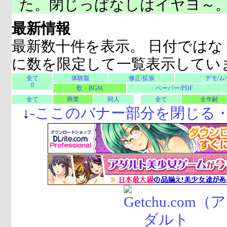
た。閉じっぱなしはイヤヨ～
最新情報
最新数十件を表示。 日付ではな
に数を限定して一覧表示してい
全て
体験版
修正/拡張
デモ/ム
0
歌・BGM
ペーパー/PDF
全て
商業
同人
全て
全年齢
↓
-
ここのバナー部分を閉じる