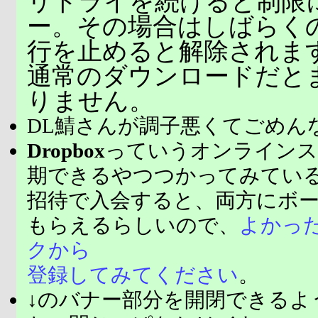
リトライを続けると制限
ー。その場合はしばらく
行を止めると解除されま
通常のダウンロードだと
りません。
DL鯖さんが調子悪くてごめん
Dropbox
っていうオンラインス
期できるやつつかってみてい
招待で入会すると、両方にボ
もらえるらしいので、
よかっ
クから
登録してみてください
。
↓のバナー部分を開閉できるよ