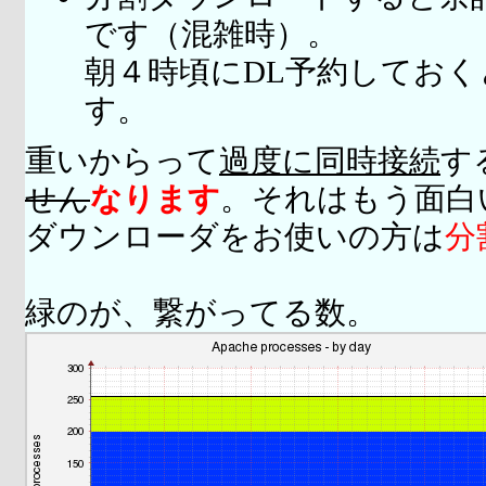
です（混雑時）。
朝４時頃にDL予約してお
す。
重いからって
過度に同時接続
す
せん
なります
。それはもう面白
ダウンローダをお使いの方は
分
緑のが、繋がってる数。