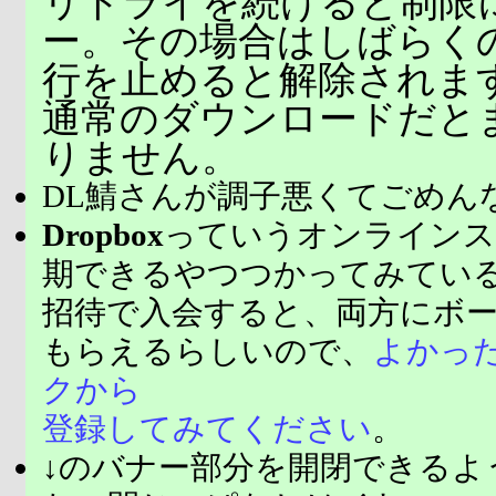
リトライを続けると制限
ー。その場合はしばらく
行を止めると解除されま
通常のダウンロードだと
りません。
DL鯖さんが調子悪くてごめん
Dropbox
っていうオンラインス
期できるやつつかってみてい
招待で入会すると、両方にボ
もらえるらしいので、
よかっ
クから
登録してみてください
。
↓のバナー部分を開閉できるよ