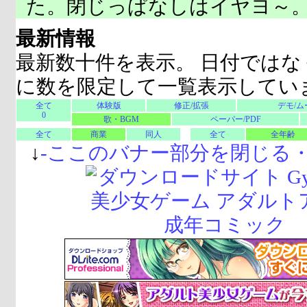
た。閉じっぱなしはイヤヨ～
最新情報
最新数十件を表示。 日付ではな
に数を限定して一覧表示してい
全て
体験版
修正/拡張
デモ/ム
0
歌・BGM
ペーパー/PDF
全て
商業
同人
全て
全年齢
↓
-
ここのバナー部分を閉じる