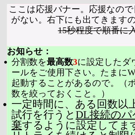
ここは応援バナー。応援なので
がない。右下にも出てきます
15秒程度で順番に
お知らせ：
分割数を
最高数
3
に設定したダ
ールをご使用下さい。たまにW
起動することがあるので。（
数を絞っておくこと。）
一定時間に、ある回数以上
試行を行うと
DL接続の
棄
するように設定してま