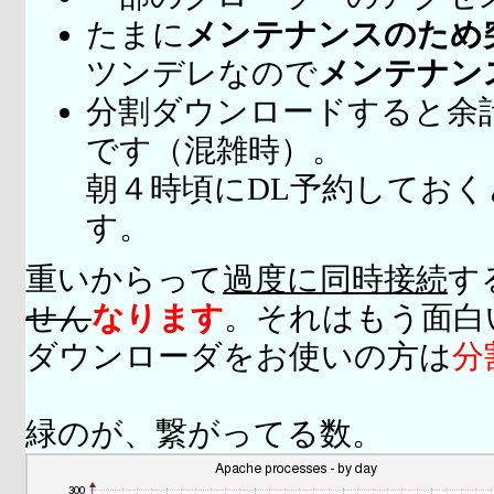
たまに
メンテナンスのため
ツンデレなので
メンテナン
分割ダウンロードすると余
です（混雑時）。
朝４時頃にDL予約してお
す。
重いからって
過度に同時接続
す
せん
なります
。それはもう面白
ダウンローダをお使いの方は
分
緑のが、繋がってる数。