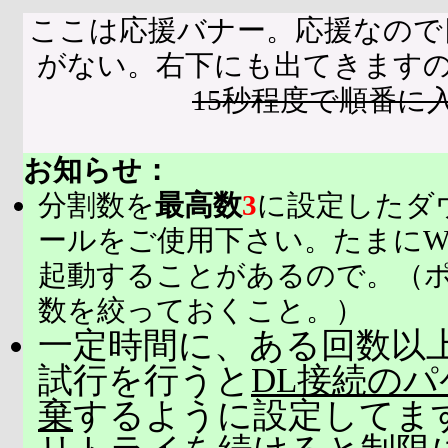
ここは応援バナー。応援なので
がない。右下にも出てきます
15秒程度で順番に
お知らせ：
分割数を
最高数
3
に設定したダ
ールをご使用下さい。たまにW
起動することがあるので。（
数を絞っておくこと。）
一定時間に、ある回数以上
試行を行うと
DL接続の
棄
するように設定してま