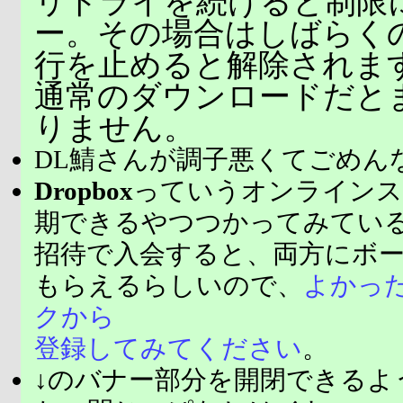
リトライを続けると制限
ー。その場合はしばらく
行を止めると解除されま
通常のダウンロードだと
りません。
DL鯖さんが調子悪くてごめん
Dropbox
っていうオンラインス
期できるやつつかってみてい
招待で入会すると、両方にボ
もらえるらしいので、
よかっ
クから
登録してみてください
。
↓のバナー部分を開閉できるよ