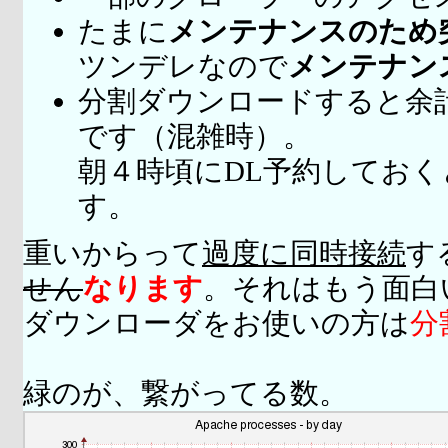
たまに
メンテナンスのため
ツンデレなので
メンテナン
分割ダウンロードすると余
です（混雑時）。
朝４時頃にDL予約してお
す。
重いからって
過度に同時接続
す
せん
なります
。それはもう面白
ダウンローダをお使いの方は
分
緑のが、繋がってる数。