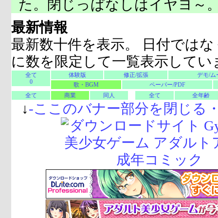
た。閉じっぱなしはイヤヨ～
最新情報
最新数十件を表示。 日付ではな
に数を限定して一覧表示してい
全て
体験版
修正/拡張
デモ/ム
0
歌・BGM
ペーパー/PDF
全て
商業
同人
全て
全年齢
↓
-
ここのバナー部分を閉じる