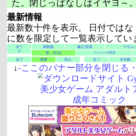
た。閉じっぱなしはイヤヨ～
最新情報
最新数十件を表示。 日付ではな
に数を限定して一覧表示してい
全て
体験版
修正/拡張
デモ/ム
0
歌・BGM
ペーパー/PDF
全て
商業
同人
全て
全年齢
↓
-
ここのバナー部分を閉じる