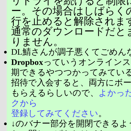
リトライを続けると制限
ー。その場合はしばらく
行を止めると解除されま
通常のダウンロードだと
りません。
DL鯖さんが調子悪くてごめん
Dropbox
っていうオンラインス
期できるやつつかってみてい
招待で入会すると、両方にボ
もらえるらしいので、
よかっ
クから
登録してみてください
。
↓のバナー部分を開閉できるよ