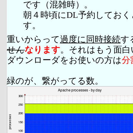
です（混雑時）。
朝４時頃にDL予約してお
す。
重いからって
過度に同時接続
す
せん
なります
。それはもう面白
ダウンローダをお使いの方は
分
緑のが、繋がってる数。