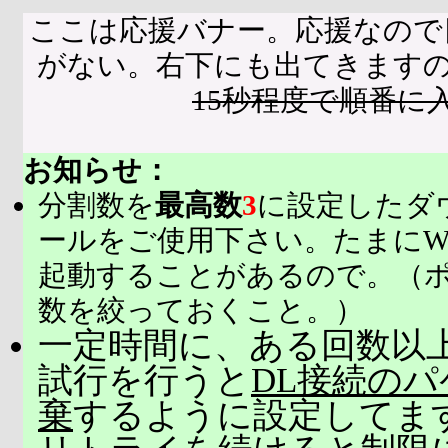
ここは応援バナー。応援なので
がない。右下にも出てきます
15秒程度で順番に
お知らせ：
分割数を
最高数
3
に設定したダ
ールをご使用下さい。たまにW
起動することがあるので。（
数を絞っておくこと。）
一定時間に、ある回数以上
試行を行うと
DL接続の
棄
するように設定してま