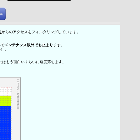
国
からのアクセスをフィルタリングしています。
ので
メンテナンス以外でも止まります
。
時）。
れはもう面白いくらいに速度落ちます。