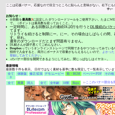
ここは応援バナー。応援なので目立つところに貼らんと意味がない。右下にも
す。
お知らせ：
分割数を
最高数
3
に設定したダウンロードツールをご使用下さい。たまにWE
で。（ポイントは最高数を絞っておくこと。）
一定時間に、ある回数以上の連続DL試行を行うと
DL接続のパケ
てます。
リトライを続けると制限にー。にー。その場合はしばらくの間、
す。祈れ。
通常のダウンロードだとまず問題有りません。
DL鯖さんが調子悪くてごめんなさい。
Dropbox
っていうオンラインストレージで同期できるやつつかってみている
招待で入会すると、両方にボーナスで容量がもらえるらしいので、
よかった
登録してみてください
。
↓のバナー部分を開閉できるようにしてみた。閉じっぱなしはイヤヨ～。
最新情報
最新数十件を表示。 日付ではなく素材を基準に数を限定して一覧表示していま
全て
体験版
修正/拡張
デモ/ムービー
歌・BGM
ペーパー/PDF
その他
0
↓
-
ここのバナー部分を
全て
商業
同人
全て
全年齢
18禁
Boys