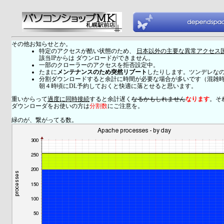
その他お知らせとか。
特定のアクセスが酷い状態のため、
日本以外の主要な異常アクセス
該当IPからは ダウンロードができません。
一部のクローラーのアクセスを拒否設定中。
たまに
メンテナンスのため突然リブート
したりします。ツンデレな
分割ダウンロードすると余計に時間が必要な場合が多いです（混雑
朝４時頃にDL予約しておくと快適に落とせると思います。
重いからって
過度に同時接続
すると余計遅く
なるかもしれません
なります
。そ
ダウンローダをお使いの方は
分割数
にご注意を。
緑のが、繋がってる数。