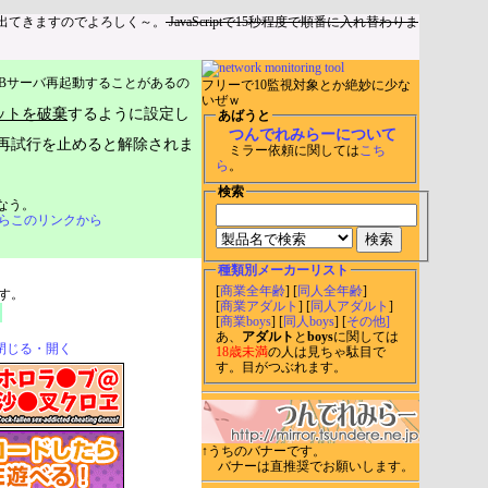
出てきますのでよろしく～。
JavaScriptで15秒程度で順番に入れ替わりま
Bサーバ再起動することがあるの
フリーで10監視対象とか絶妙に少な
いぜｗ
ットを破棄
するように設定し
あばうと
つんでれみらーについて
再試行を止めると解除されま
ミラー依頼に関しては
こち
ら
。
検索
なう。
らこのリンクから
種類別メーカーリスト
[
商業全年齢
] [
同人全年齢
]
す。
[
商業アダルト
] [
同人アダルト
]
[
商業boys
] [
同人boys
] [
その他]
あ、
アダルト
と
boys
に関しては
閉じる・開く
18歳未満
の人は見ちゃ駄目で
す。目がつぶれます。
↑うちのバナーです。
バナーは直推奨でお願いします。