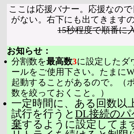
ここは応援バナー。応援なので
がない。右下にも出てきます
15秒程度で順番に
お知らせ：
分割数を
最高数
3
に設定したダ
ールをご使用下さい。たまにW
起動することがあるので。（
数を絞っておくこと。）
一定時間に、ある回数以上
試行を行うと
DL接続の
棄
するように設定してま