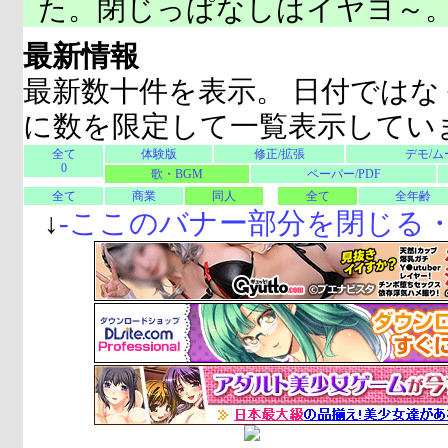
た。閉じっぱなしはイヤヨ～
最新情報
最新数十件を表示。 日付ではな
に数を限定して一覧表示してい
全て
体験版
修正/拡張
デモ/ム
0
歌・BGM
ペーパー/PDF
全て
商業
同人
全て
全年齢
↓
-
ここのバナー部分を閉じる