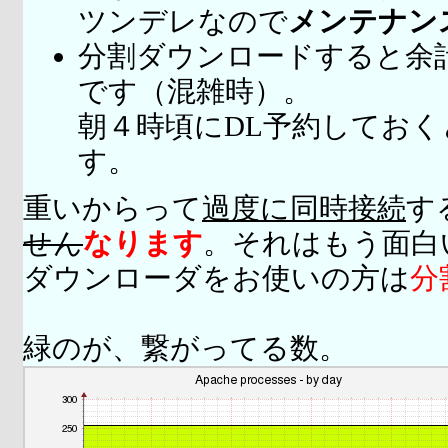
ツンデレなので
メンテナン
分割ダウンロードすると余
です（混雑時）。
朝４時頃にDL予約してお
す。
重いからって
過度に同時接続
す
せん
なります
。それはもう面白
ダウンローダをお使いの方は
分
緑のが、繋がってる数。