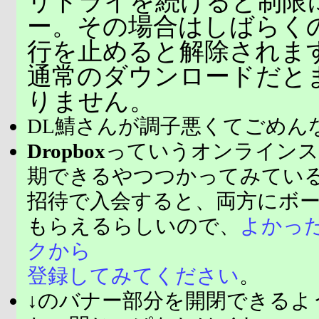
リトライを続けると制限
ー。その場合はしばらく
行を止めると解除されま
通常のダウンロードだと
りません。
DL鯖さんが調子悪くてごめん
Dropbox
っていうオンラインス
期できるやつつかってみてい
招待で入会すると、両方にボ
もらえるらしいので、
よかっ
クから
登録してみてください
。
↓のバナー部分を開閉できるよ