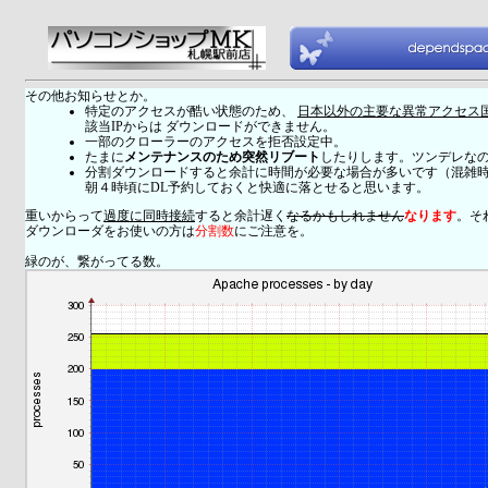
その他お知らせとか。
特定のアクセスが酷い状態のため、
日本以外の主要な異常アクセス
該当IPからは ダウンロードができません。
一部のクローラーのアクセスを拒否設定中。
たまに
メンテナンスのため突然リブート
したりします。ツンデレな
分割ダウンロードすると余計に時間が必要な場合が多いです（混雑
朝４時頃にDL予約しておくと快適に落とせると思います。
重いからって
過度に同時接続
すると余計遅く
なるかもしれません
なります
。そ
ダウンローダをお使いの方は
分割数
にご注意を。
緑のが、繋がってる数。