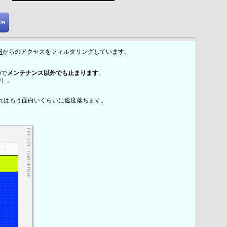
国
からのアクセスをフィルタリングしています。
ので
メンテナンス以外でも止まります
。
時）。
れはもう面白いくらいに速度落ちます。