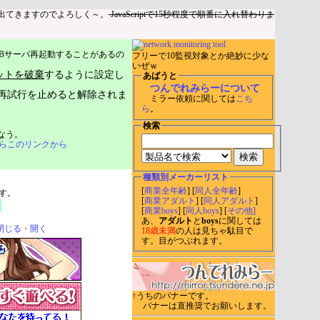
出てきますのでよろしく～。
JavaScriptで15秒程度で順番に入れ替わりま
Bサーバ再起動することがあるの
フリーで10監視対象とか絶妙に少な
いぜｗ
ットを破棄
するように設定し
あばうと
つんでれみらーについて
再試行を止めると解除されま
ミラー依頼に関しては
こち
ら
。
検索
なう。
らこのリンクから
種類別メーカーリスト
[
商業全年齢
] [
同人全年齢
]
す。
[
商業アダルト
] [
同人アダルト
]
[
商業boys
] [
同人boys
] [
その他]
あ、
アダルト
と
boys
に関しては
閉じる・開く
18歳未満
の人は見ちゃ駄目で
す。目がつぶれます。
↑うちのバナーです。
バナーは直推奨でお願いします。