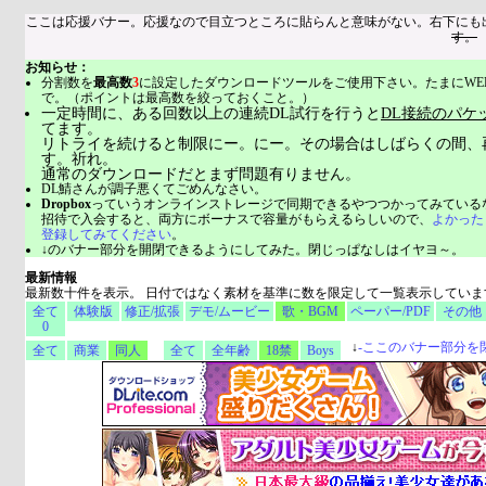
ここは応援バナー。応援なので目立つところに貼らんと意味がない。右下にも
す。
お知らせ：
分割数を
最高数
3
に設定したダウンロードツールをご使用下さい。たまにWE
で。（ポイントは最高数を絞っておくこと。）
一定時間に、ある回数以上の連続DL試行を行うと
DL接続のパケ
てます。
リトライを続けると制限にー。にー。その場合はしばらくの間、
す。祈れ。
通常のダウンロードだとまず問題有りません。
DL鯖さんが調子悪くてごめんなさい。
Dropbox
っていうオンラインストレージで同期できるやつつかってみている
招待で入会すると、両方にボーナスで容量がもらえるらしいので、
よかった
登録してみてください
。
↓のバナー部分を開閉できるようにしてみた。閉じっぱなしはイヤヨ～。
最新情報
最新数十件を表示。 日付ではなく素材を基準に数を限定して一覧表示していま
全て
体験版
修正/拡張
デモ/ムービー
歌・BGM
ペーパー/PDF
その他
0
↓
-
ここのバナー部分を
全て
商業
同人
全て
全年齢
18禁
Boys