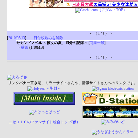
＜ ( 1 / 1 ) ＞
[
2010/05/13
]
日付絞込みを解除
セカンドノベル ～彼女の夏、15分の記憶～
[
商業一般
]
・
壁紙
(1.10MB)
＜ ( 1 / 1 ) ＞
リンクバナー置き場。ミラーサイトさんや、情報サイトさんへのリンクです。
ニセＯＩＣのファンサイト総合トップ(仮）