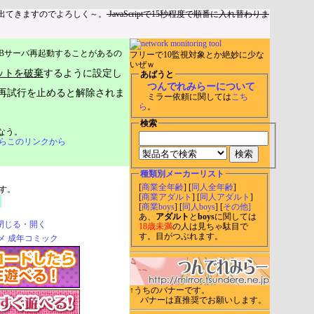
出てきますのでよろしく～。
JavaScriptで15秒程度で順番に入れ替わりま
Bサーバ再起動することがあるの
フリーで10監視対象とか絶妙に少な
いぜｗ
ットを破棄
するように設定し
あばうと
つんでれみらーについて
再試行を止めると解除されま
ミラー依頼に関しては
こち
ら
。
検索
なう。
らこのリンクから
種類別メーカーリスト
[
商業全年齢
] [
同人全年齢
]
す。
[
商業アダルト
] [
同人アダルト
]
[
商業boys
] [
同人boys
] [
その他]
あ、
アダルト
と
boys
に関しては
閉じる・開く
18歳未満
の人は見ちゃ駄目で
す。目がつぶれます。
↑うちのバナーです。
バナーは直推奨でお願いします。