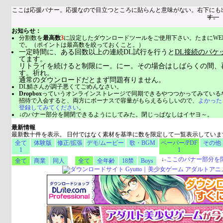
ここは応援バナー。応援なので目立つところに貼らんと意味がない。右下にも
す。
お知らせ：
分割数を
最高数
3
に設定したダウンロードツールをご使用下さい。たまにWE
で。（ポイントは最高数を絞っておくこと。）
一定時間に、ある回数以上の連続DL試行を行うと
DL接続のパケ
てます。
リトライを続けると制限にー。にー。その場合はしばらくの間、
す。祈れ。
通常のダウンロードだとまず問題有りません。
DL鯖さんが調子悪くてごめんなさい。
Dropbox
っていうオンラインストレージで同期できるやつつかってみている
招待で入会すると、両方にボーナスで容量がもらえるらしいので、
よかった
登録してみてください
。
↓のバナー部分を開閉できるようにしてみた。閉じっぱなしはイヤヨ～。
最新情報
最新数十件を表示。 日付ではなく素材を基準に数を限定して一覧表示していま
全て
体験版
修正/拡張
デモ/ムービー
歌・BGM
ペーパー/PDF
その他
1
1
↓
-
ここのバナー部分を
全て
商業
同人
全て
全年齢
18禁
Boys