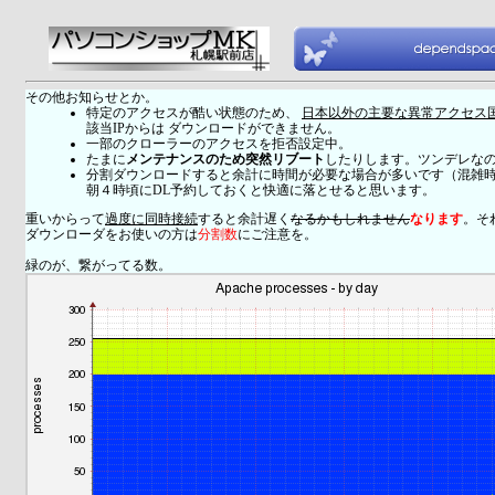
その他お知らせとか。
特定のアクセスが酷い状態のため、
日本以外の主要な異常アクセス
該当IPからは ダウンロードができません。
一部のクローラーのアクセスを拒否設定中。
たまに
メンテナンスのため突然リブート
したりします。ツンデレな
分割ダウンロードすると余計に時間が必要な場合が多いです（混雑
朝４時頃にDL予約しておくと快適に落とせると思います。
重いからって
過度に同時接続
すると余計遅く
なるかもしれません
なります
。そ
ダウンローダをお使いの方は
分割数
にご注意を。
緑のが、繋がってる数。