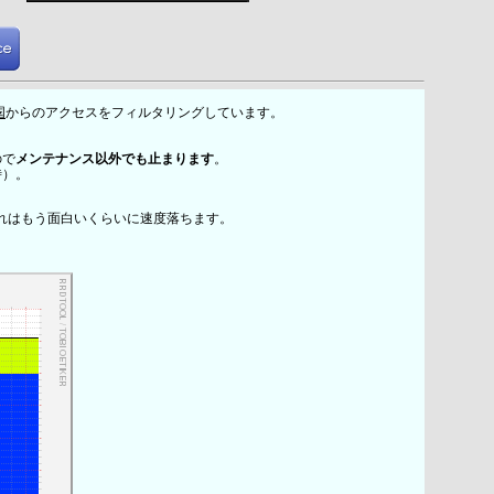
国
からのアクセスをフィルタリングしています。
ので
メンテナンス以外でも止まります
。
時）。
れはもう面白いくらいに速度落ちます。