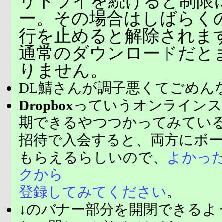
リトライを続けると制限
ー。その場合はしばらく
行を止めると解除されま
通常のダウンロードだと
りません。
DL鯖さんが調子悪くてごめん
Dropbox
っていうオンラインス
期できるやつつかってみてい
招待で入会すると、両方にボ
もらえるらしいので、
よかっ
クから
登録してみてください
。
↓のバナー部分を開閉できるよ