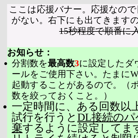
ここは応援バナー。応援なので
がない。右下にも出てきます
15秒程度で順番に
お知らせ：
分割数を
最高数
3
に設定したダ
ールをご使用下さい。たまにW
起動することがあるので。（
数を絞っておくこと。）
一定時間に、ある回数以上
試行を行うと
DL接続の
棄
するように設定してま