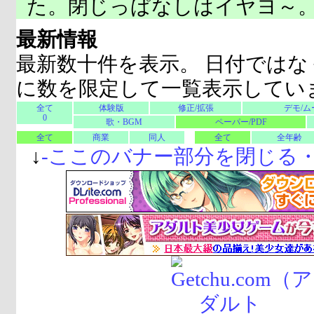
た。閉じっぱなしはイヤヨ～
最新情報
最新数十件を表示。 日付ではな
に数を限定して一覧表示してい
全て
体験版
修正/拡張
デモ/ム
0
歌・BGM
ペーパー/PDF
全て
商業
同人
全て
全年齢
↓
-
ここのバナー部分を閉じる