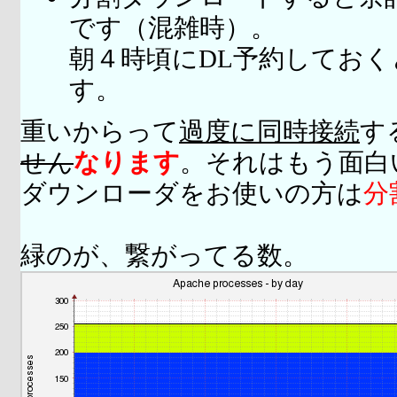
です（混雑時）。
朝４時頃にDL予約してお
す。
重いからって
過度に同時接続
す
せん
なります
。それはもう面白
ダウンローダをお使いの方は
分
緑のが、繋がってる数。