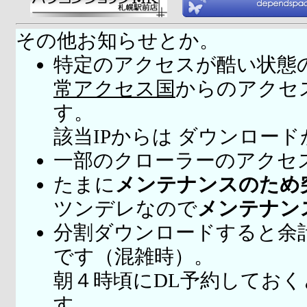
その他お知らせとか。
特定のアクセスが酷い状態
常アクセス国
からのアクセ
す。
該当IPからは ダウンロー
一部のクローラーのアクセ
たまに
メンテナンスのため
ツンデレなので
メンテナン
分割ダウンロードすると余
です（混雑時）。
朝４時頃にDL予約してお
す。