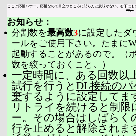
ここは応援バナー。応援なので目立つところに貼らんと意味がない。右下にも
す。
お知らせ：
分割数を
最高数
3
に設定したダ
ールをご使用下さい。たまにW
起動することがあるので。（
数を絞っておくこと。）
一定時間に、ある回数以上
試行を行うと
DL接続の
棄
するように設定してま
リトライを続けると制限
ー。その場合はしばらく
行を止めると解除されま