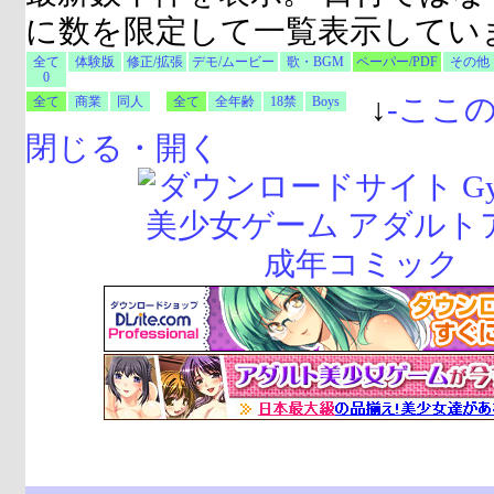
に数を限定して一覧表示してい
全て
体験版
修正/拡張
デモ/ムービー
歌・BGM
ペーパー/PDF
その他
0
↓
-
ここ
全て
商業
同人
全て
全年齢
18禁
Boys
閉じる・開く