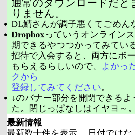
通常のダウンロードだと
りません。
DL鯖さんが調子悪くてごめん
Dropbox
っていうオンラインス
期できるやつつかってみてい
招待で入会すると、両方にボ
もらえるらしいので、
よかっ
クから
登録してみてください
。
↓のバナー部分を開閉できるよ
た。閉じっぱなしはイヤヨ～
最新情報
最新数十件を表示。 日付ではな