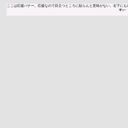
ここは応援バナー。応援なので目立つところに貼らんと意味がない。右下にも
す。