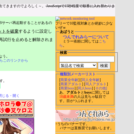
出てきますのでよろしく～。
JavaScriptで15秒程度で順番に入れ替わりま
Bサーバ再起動することがあるの
フリーで10監視対象とか絶妙に少な
いぜｗ
ットを破棄
するように設定し
あばうと
つんでれみらーについて
再試行を止めると解除されま
ミラー依頼に関しては
こち
ら
。
検索
なう。
らこのリンクから
種類別メーカーリスト
[
商業全年齢
] [
同人全年齢
]
す。
[
商業アダルト
] [
同人アダルト
]
[
商業boys
] [
同人boys
] [
その他]
あ、
アダルト
と
boys
に関しては
閉じる・開く
18歳未満
の人は見ちゃ駄目で
す。目がつぶれます。
↑うちのバナーです。
バナーは直推奨でお願いします。