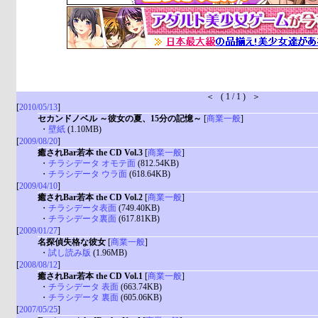
＜ ( 1 / 1 ) ＞
[
2010/05/13
]
セカンドノベル ～彼女の夏、15分の記憶～
[
商業一般
]
・
壁紙
(1.10MB)
[
2009/08/20
]
癒されBar若本 the CD Vol.3
[
商業一般
]
・
チラシデータ オモテ面
(812.54KB)
・
チラシデータ ウラ面
(618.64KB)
[
2009/04/10
]
癒されBar若本 the CD Vol.2
[
商業一般
]
・
チラシデータ表面
(749.40KB)
・
チラシデータ裏面
(617.81KB)
[
2009/01/27
]
名探偵失格な彼女
[
商業一般
]
・
試し読み版
(1.96MB)
[
2008/08/12
]
癒されBar若本 the CD Vol.1
[
商業一般
]
・
チラシデータ 表面
(663.74KB)
・
チラシデータ 裏面
(605.06KB)
[
2007/05/25
]