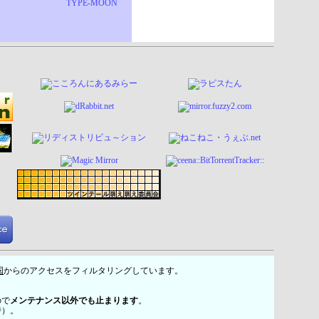
TYPE-MOON
国
からのアクセスをフィルタリングしています。
ので
メンテナンス以外でも止まります
。
時）。