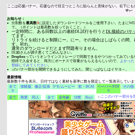
ここは応援バナー。応援なので目立つところに貼らんと意味がない。右下にも
す。
お知らせ：
分割数を
最高数
3
に設定したダウンロードツールをご使用下さい。たまにWE
で。（ポイントは最高数を絞っておくこと。）
一定時間に、ある回数以上の連続DL試行を行うと
DL接続のパケ
てます。
リトライを続けると制限にー。にー。その場合はしばらくの間、
す。祈れ。
通常のダウンロードだとまず問題有りません。
DL鯖さんが調子悪くてごめんなさい。
Dropbox
っていうオンラインストレージで同期できるやつつかってみている
招待で入会すると、両方にボーナスで容量がもらえるらしいので、
よかった
登録してみてください
。
↓のバナー部分を開閉できるようにしてみた。閉じっぱなしはイヤヨ～。
最新情報
最新数十件を表示。 日付ではなく素材を基準に数を限定して一覧表示していま
全て
体験版
修正/拡張
デモ/ムービー
歌・BGM
ペーパー/PDF
その他
9
9
↓
-
ここのバナー部分を
全て
商業
同人
全て
全年齢
18禁
Boys