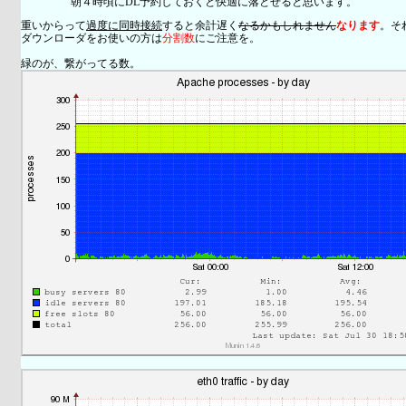
朝４時頃にDL予約しておくと快適に落とせると思います。
重いからって
過度に同時接続
すると余計遅く
なるかもしれません
なります
。そ
ダウンローダをお使いの方は
分割数
にご注意を。
緑のが、繋がってる数。