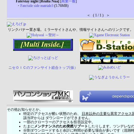
Fate/stay night [Realta Nua]
[
商業一般
]
・
Fate/side side matriale3
(5.76MB)
＜ ( 1 / 1 ) ＞
リンクバナー置き場。ミラーサイトさんや、情報サイトさんへのリンクです。
ニセＯＩＣのファンサイト総合トップ(仮）
その他お知らせとか。
特定のアクセスが酷い状態のため、
日本以外の主要な異常アクセス
該当IPからは ダウンロードができません。
一部のクローラーのアクセスを拒否設定中。
たまに
メンテナンスのため突然リブート
したりします。ツンデレな
分割ダウンロードすると余計に時間が必要な場合が多いです（混雑