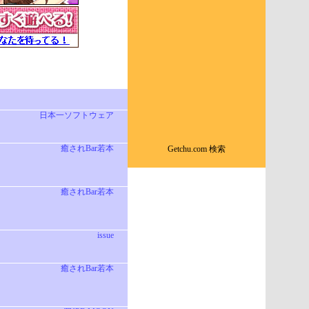
日本一ソフトウェア
癒されBar若本
Getchu.com 検索
癒されBar若本
issue
癒されBar若本