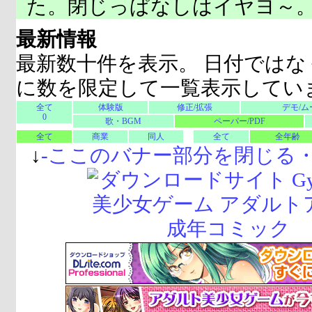
た。閉じっぱなしはイヤヨ～
最新情報
最新数十件を表示。 日付ではな
に数を限定して一覧表示してい
全て
体験版
修正/拡張
デモ/ム
0
歌・BGM
ペーパー/PDF
全て
商業
同人
全て
全年齢
↓
-
ここのバナー部分を閉じる