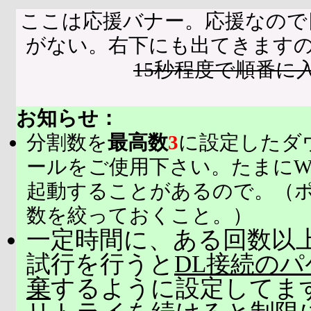
ここは応援バナー。応援なので
がない。右下にも出てきます
15秒程度で順番に
お知らせ：
分割数を
最高数
3
に設定したダ
ールをご使用下さい。たまにW
起動することがあるので。（
数を絞っておくこと。）
一定時間に、ある回数以上
試行を行うと
DL接続の
棄
するように設定してま