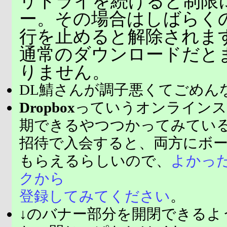
リトライを続けると制限
ー。その場合はしばらく
行を止めると解除されま
通常のダウンロードだと
りません。
DL鯖さんが調子悪くてごめん
Dropbox
っていうオンラインス
期できるやつつかってみてい
招待で入会すると、両方にボ
もらえるらしいので、
よかっ
クから
登録してみてください
。
↓のバナー部分を開閉できるよ