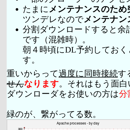
たまに
メンテナンスのため
ツンデレなので
メンテナン
分割ダウンロードすると余
です（混雑時）。
朝４時頃にDL予約してお
す。
重いからって
過度に同時接続
す
せん
なります
。それはもう面白
ダウンローダをお使いの方は
分
緑のが、繋がってる数。