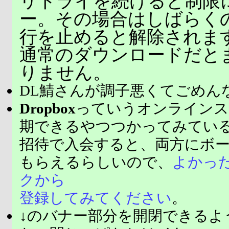
リトライを続けると制限
ー。その場合はしばらく
行を止めると解除されま
通常のダウンロードだと
りません。
DL鯖さんが調子悪くてごめん
Dropbox
っていうオンラインス
期できるやつつかってみてい
招待で入会すると、両方にボ
もらえるらしいので、
よかっ
クから
登録してみてください
。
↓のバナー部分を開閉できるよ