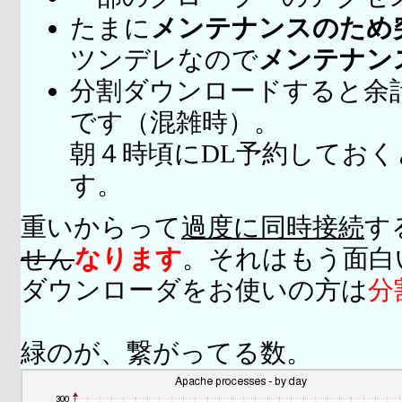
たまに
メンテナンスのため
ツンデレなので
メンテナン
分割ダウンロードすると余
です（混雑時）。
朝４時頃にDL予約してお
す。
重いからって
過度に同時接続
す
せん
なります
。それはもう面白
ダウンローダをお使いの方は
分
緑のが、繋がってる数。