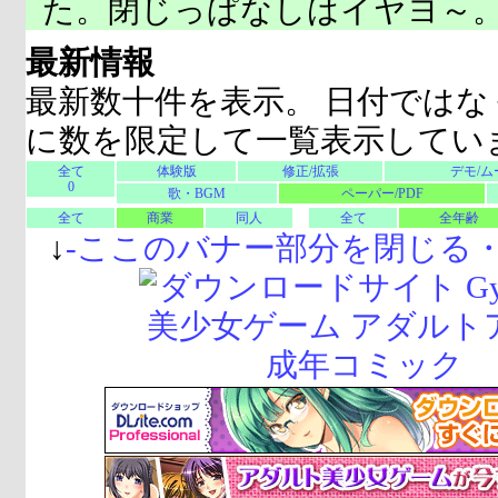
た。閉じっぱなしはイヤヨ～
最新情報
最新数十件を表示。 日付ではな
に数を限定して一覧表示してい
全て
体験版
修正/拡張
デモ/ム
0
歌・BGM
ペーパー/PDF
全て
商業
同人
全て
全年齢
↓
-
ここのバナー部分を閉じる