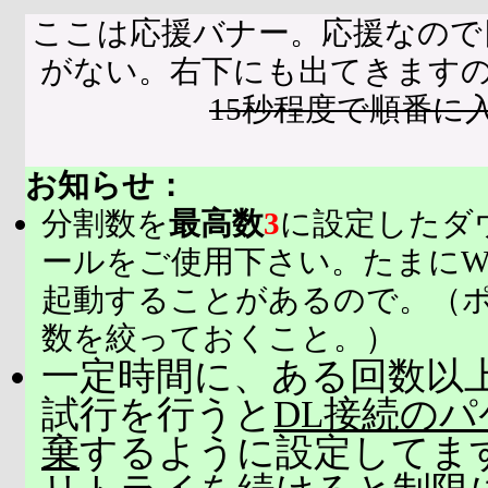
ここは応援バナー。応援なので
がない。右下にも出てきます
15秒程度で順番に
お知らせ：
分割数を
最高数
3
に設定したダ
ールをご使用下さい。たまにW
起動することがあるので。（
数を絞っておくこと。）
一定時間に、ある回数以上
試行を行うと
DL接続の
棄
するように設定してま