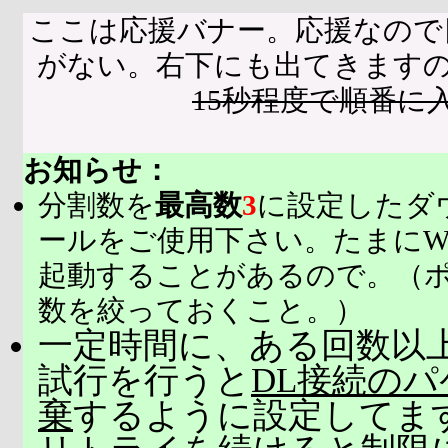
ここは応援バナー。応援なので
がない。右下にも出てきます
15秒程度で順番に
お知らせ：
分割数を
最高数
3
に設定したダ
ールをご使用下さい。たまにW
起動することがあるので。（
数を絞っておくこと。）
一定時間に、ある回数以上
試行を行うと
DL接続の
棄
するように設定してま