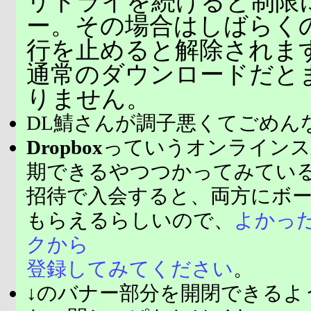
リトライを続けると制限
ー。その場合はしばらく
行を止めると解除されま
通常のダウンロードだと
りません。
DL鯖さんが調子悪くてごめん
Dropbox
っていうオンラインス
期できるやつつかってみてい
招待で入会すると、両方にボ
もらえるらしいので、
よかっ
クから
登録してみてください
。
↓のバナー部分を開閉できるよ