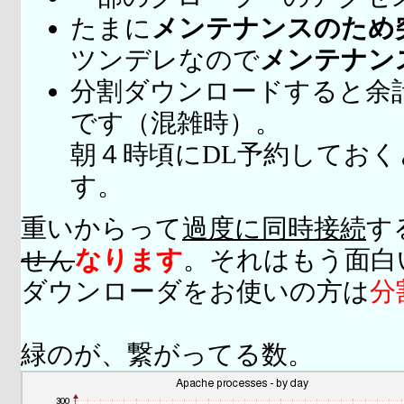
たまに
メンテナンスのため
ツンデレなので
メンテナン
分割ダウンロードすると余
です（混雑時）。
朝４時頃にDL予約してお
す。
重いからって
過度に同時接続
す
せん
なります
。それはもう面白
ダウンローダをお使いの方は
分
緑のが、繋がってる数。