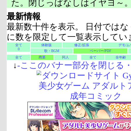
た。閉じっぱなしはイヤヨ～
最新情報
最新数十件を表示。 日付ではな
に数を限定して一覧表示してい
全て
体験版
修正/拡張
デモ/ム
0
歌・BGM
ペーパー/PDF
全て
商業
同人
全て
全年齢
↓
-
ここのバナー部分を閉じる