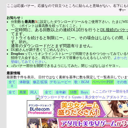
ここは応援バナー。応援なので目立つところに貼らんと意味がない。右下にも
す。
お知らせ：
分割数を
最高数
3
に設定したダウンロードツールをご使用下さい。たまにWE
で。（ポイントは最高数を絞っておくこと。）
一定時間に、ある回数以上の連続DL試行を行うと
DL接続のパケ
てます。
リトライを続けると制限にー。にー。その場合はしばらくの間、
す。祈れ。
通常のダウンロードだとまず問題有りません。
DL鯖さんが調子悪くてごめんなさい。
Dropbox
っていうオンラインストレージで同期できるやつつかってみている
招待で入会すると、両方にボーナスで容量がもらえるらしいので、
よかった
登録してみてください
。
↓のバナー部分を開閉できるようにしてみた。閉じっぱなしはイヤヨ～。
最新情報
最新数十件を表示。 日付ではなく素材を基準に数を限定して一覧表示していま
全て
体験版
修正/拡張
デモ/ムービー
歌・BGM
ペーパー/PDF
その他
0
↓
-
ここのバナー部分を
全て
商業
同人
全て
全年齢
18禁
Boys