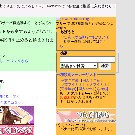
出てきますのでよろしく～。
JavaScriptで15秒程度で順番に入れ替わりま
Bサーバ再起動することがあるの
フリーで10監視対象とか絶妙に少な
いぜｗ
ットを破棄
するように設定し
あばうと
つんでれみらーについて
再試行を止めると解除されま
ミラー依頼に関しては
こち
ら
。
検索
なう。
らこのリンクから
種類別メーカーリスト
[
商業全年齢
] [
同人全年齢
]
す。
[
商業アダルト
] [
同人アダルト
]
[
商業boys
] [
同人boys
] [
その他]
あ、
アダルト
と
boys
に関しては
閉じる・開く
18歳未満
の人は見ちゃ駄目で
す。目がつぶれます。
↑うちのバナーです。
バナーは直推奨でお願いします。