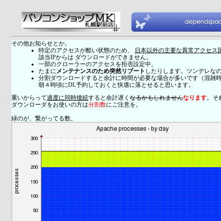
その他お知らせとか。
特定のアクセスが酷い状態のため、
日本以外の主要な異常アクセス
該当IPからは ダウンロードができません。
一部のクローラーのアクセスを拒否設定中。
たまに
メンテナンスのため突然リブート
したりします。ツンデレな
分割ダウンロードすると余計に時間が必要な場合が多いです（混雑
朝４時頃にDL予約しておくと快適に落とせると思います。
重いからって
過度に同時接続
すると余計遅く
なるかもしれません
なります
。そ
ダウンローダをお使いの方は
分割数
にご注意を。
緑のが、繋がってる数。