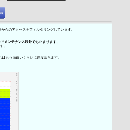
国
からのアクセスをフィルタリングしています。
ので
メンテナンス以外でも止まります
。
時）。
れはもう面白いくらいに速度落ちます。