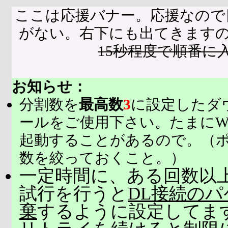
ここは応援バナー。応援なので
がない。右下にも出てきます
15秒程度で順番に
お知らせ：
分割数を
最高数
3
に設定したダ
ールをご使用下さい。たまにW
起動することがあるので。（
数を絞っておくこと。）
一定時間に、ある回数以上
試行を行うと
DL接続の
棄
するように設定してま