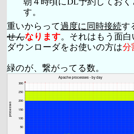
朝４時頃にDL予約してお
す。
重いからって
過度に同時接続
す
せん
なります
。それはもう面白
ダウンローダをお使いの方は
分
緑のが、繋がってる数。