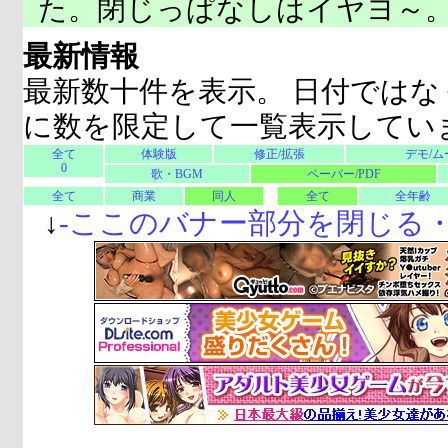
た。閉じっぱなしはイヤヨ～
最新情報
最新数十件を表示。 日付ではな
に数を限定して一覧表示してい
全て
体験版
修正/拡張
デモ/ム
0
歌・BGM
ペーパー/PDF
全て
商業
同人
全て
全年齢
↓
-
ここのバナー部分を閉じる