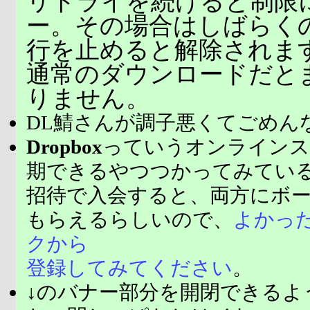
リトライを続けると制限
ー。その場合はしばらく
行を止めると解除されま
通常のダウンロードだと
りません。
DL鯖さんが調子悪くてごめん
Dropbox
っていうオンラインス
期できるやつつかってみてい
招待で入会すると、両方にボ
もらえるらしいので、
よかっ
クから
登録してみてください
。
↓のバナー部分を開閉できるよ