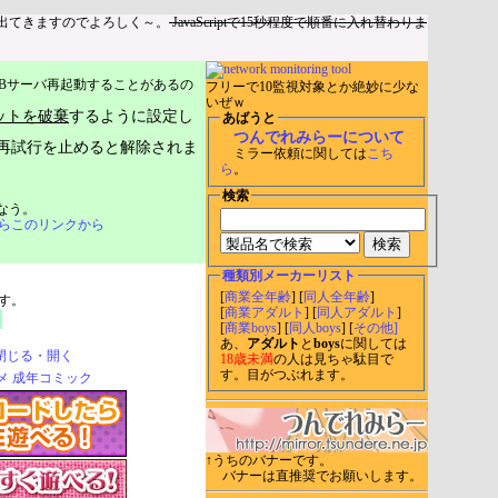
出てきますのでよろしく～。
JavaScriptで15秒程度で順番に入れ替わりま
Bサーバ再起動することがあるの
フリーで10監視対象とか絶妙に少な
いぜｗ
ットを破棄
するように設定し
あばうと
つんでれみらーについて
再試行を止めると解除されま
ミラー依頼に関しては
こち
ら
。
検索
なう。
らこのリンクから
種類別メーカーリスト
[
商業全年齢
] [
同人全年齢
]
す。
[
商業アダルト
] [
同人アダルト
]
[
商業boys
] [
同人boys
] [
その他]
あ、
アダルト
と
boys
に関しては
閉じる・開く
18歳未満
の人は見ちゃ駄目で
す。目がつぶれます。
↑うちのバナーです。
バナーは直推奨でお願いします。