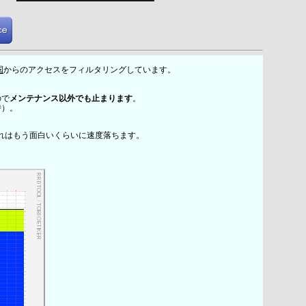
国
からのアクセスをフィルタリングしています。
ので
メンテナンス以外でも止まります
。
時）。
れはもう面白いくらいに速度落ちます。