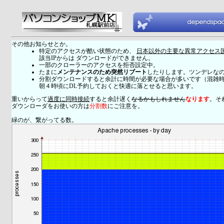
その他お知らせとか。
特定のアクセスが酷い状態のため、
日本以外の主要な異常アクセス
該当IPからは ダウンロードができません。
一部のクローラーのアクセスを拒否設定中。
たまに
メンテナンスのため突然リブート
したりします。ツンデレな
分割ダウンロードすると余計に時間が必要な場合が多いです（混雑
朝４時頃にDL予約しておくと快適に落とせると思います。
重いからって
過度に同時接続
すると余計遅く
なるかもしれません
なります
。そ
ダウンローダをお使いの方は
分割数
にご注意を。
緑のが、繋がってる数。