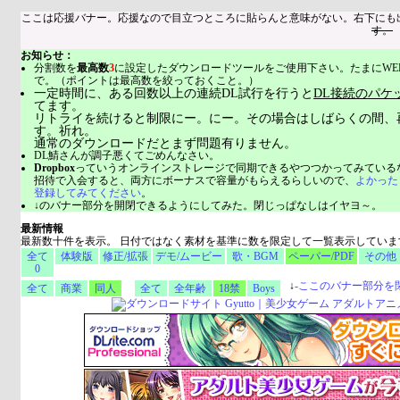
ここは応援バナー。応援なので目立つところに貼らんと意味がない。右下にも
す。
お知らせ：
分割数を
最高数
3
に設定したダウンロードツールをご使用下さい。たまにWE
で。（ポイントは最高数を絞っておくこと。）
一定時間に、ある回数以上の連続DL試行を行うと
DL接続のパケ
てます。
リトライを続けると制限にー。にー。その場合はしばらくの間、
す。祈れ。
通常のダウンロードだとまず問題有りません。
DL鯖さんが調子悪くてごめんなさい。
Dropbox
っていうオンラインストレージで同期できるやつつかってみている
招待で入会すると、両方にボーナスで容量がもらえるらしいので、
よかった
登録してみてください
。
↓のバナー部分を開閉できるようにしてみた。閉じっぱなしはイヤヨ～。
最新情報
最新数十件を表示。 日付ではなく素材を基準に数を限定して一覧表示していま
全て
体験版
修正/拡張
デモ/ムービー
歌・BGM
ペーパー/PDF
その他
0
↓
-
ここのバナー部分を
全て
商業
同人
全て
全年齢
18禁
Boys